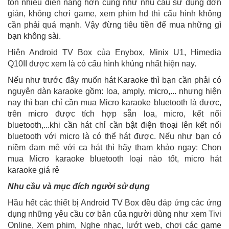
tốn nhiều điện năng hơn cũng như nhu cầu sử dụng đơn
giản, không chơi game, xem phim hd thì cấu hình không
cần phải quá mạnh. Vậy đừng tiêu tiền để mua những gì
bạn không sài.
Hiện Android TV Box của
Enybox, Minix U1, Himedia
Q10II được xem là có cấu hình khủng nhất hiện nay.
Nếu như trước đây muốn hát Karaoke thì bạn cần phải có
nguyên dàn karaoke gồm: loa, amply, micro,... nhưng hiện
nay thì bạn chỉ cần mua Micro karaoke bluetooth là được,
trên micro được tích hợp sẵn loa, micro, kết nối
bluetooth,...khi cần hát chỉ cần bật điện thoại lên kết nối
bluetooth với micro là có thể hát được. Nếu như bạn có
niềm đam mê với ca hát thì hãy tham khảo ngay: Chọn
mua Micro karaoke bluetooth loại nào tốt, micro hát
karaoke giá rẻ
Nhu cầu và mục đích người sử dụng
Hầu hết các thiết bị Android TV Box đều đáp ứng các ứng
dụng những yêu cầu cơ bản của người dùng như xem Tivi
Online, Xem phim, Nghe nhạc, lướt web, chơi các game