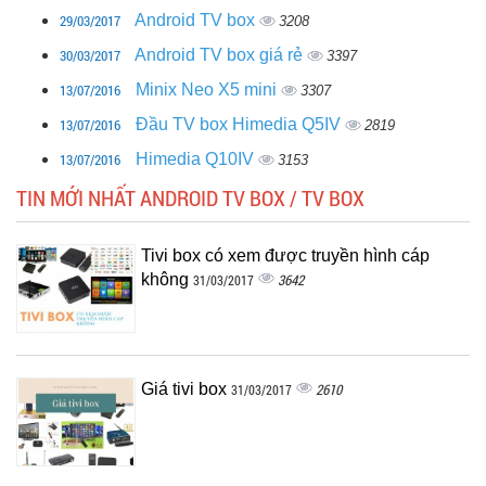
29/03/2017
Android TV box
3208
30/03/2017
Android TV box giá rẻ
3397
13/07/2016
Minix Neo X5 mini
3307
13/07/2016
Đầu TV box Himedia Q5IV
2819
13/07/2016
Himedia Q10IV
3153
TIN MỚI NHẤT ANDROID TV BOX / TV BOX
Tivi box có xem được truyền hình cáp
không
3642
31/03/2017
Giá tivi box
2610
31/03/2017