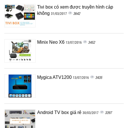
Tivi box có xem được truyền hình cáp
không
3642
31/03/2017
Minix Neo X6
3452
13/07/2016
Mygica ATV1200
3435
13/07/2016
Android TV box giá rẻ
3397
30/03/2017