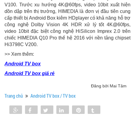
V100. Trước xu hướng 4K@60fps, video 10bit xuất hiện
dồn dập trên thị trường, HIMEDIA là đơn vị đầu tiên cung
cấp thiết bị Android Box kiêm HDplayer có khả năng hỗ trợ
công nghệ Dolby Vision 4K HDR xử lý tốt 4K@60fps,
video 10bit đặc biệt công nghệ HiSilicon Imprex 2.0 trên
chiếc HIMEDIA Q10 Pro thế hệ 2016 với nền tảng chipset
Hi3798C V200.
>> Xem thêm:
Android TV box
Android TV box giá rẻ
Đăng bởi Mai Tâm
Trang chủ
Android TV box / TV box
Share
Share
Tweet
Share
Pin
Tumblr
0