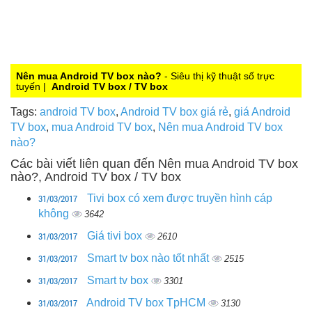
Nên mua Android TV box nào?
- Siêu thị kỹ thuật số trực
tuyến |
Android TV box / TV box
Tags:
android TV box
,
Android TV box giá rẻ
,
giá Android
TV box
,
mua Android TV box
,
Nên mua Android TV box
nào?
Các bài viết liên quan đến Nên mua Android TV box
nào?, Android TV box / TV box
31/03/2017
Tivi box có xem được truyền hình cáp
không
3642
31/03/2017
Giá tivi box
2610
31/03/2017
Smart tv box nào tốt nhất
2515
31/03/2017
Smart tv box
3301
31/03/2017
Android TV box TpHCM
3130