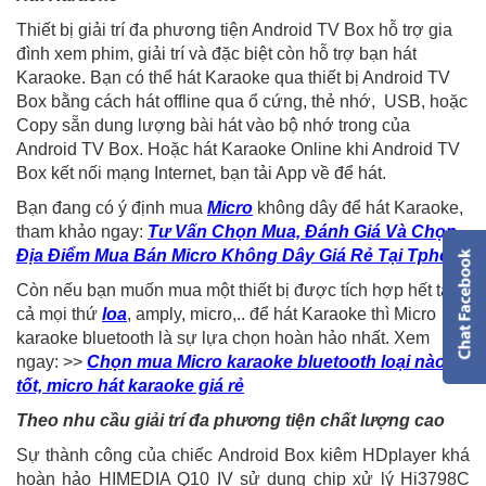
Thiết bị giải trí đa phương tiện Android TV Box hỗ trợ gia
đình xem phim, giải trí và đặc biệt còn hỗ trợ bạn hát
Karaoke. Bạn có thể hát Karaoke qua thiết bị Android TV
Box bằng cách hát offline qua ổ cứng, thẻ nhớ, USB, hoặc
Copy sẵn dung lượng bài hát vào bộ nhớ trong của
Android TV Box. Hoặc hát Karaoke Online khi Android TV
Box kết nối mạng Internet, bạn tải App về để hát.
Bạn đang có ý định mua
Micro
không dây để hát Karaoke,
tham khảo ngay:
Tư Vấn Chọn Mua, Đánh Giá Và Chọn
Địa Điểm Mua Bán Micro Không Dây Giá Rẻ Tại Tphcm
Còn nếu bạn muốn mua một thiết bị được tích hợp hết tất
cả mọi thứ
loa
, amply, micro,.. để hát Karaoke thì Micro
karaoke bluetooth là sự lựa chọn hoàn hảo nhất. Xem
ngay: >>
Chọn mua Micro karaoke bluetooth loại nào
tốt, micro hát karaoke giá rẻ
Theo nhu cầu giải trí đa phương tiện chất lượng cao
Sự thành công của chiếc Android Box kiêm HDplayer khá
hoàn hảo HIMEDIA Q10 IV sử dụng chip xử lý Hi3798C