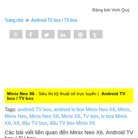
Đăng bởi Vinh Quý
Trang chủ
Android TV box / TV box
Share
Share
Tweet
Share
Pin
Tumblr
0
Minix Neo X6
- Siêu thị kỹ thuật số trực tuyến |
Android TV
box / TV box
Tags:
android TV box
,
android tv box Minix Neo X6
,
Minix
,
Minix Neo
,
Minix Neo X6
,
Minix X6
,
TV box
,
tv box Minix
X6
,
X6
,
đầu TV box
,
đầu TV box Minix X6
Các bài viết liên quan đến Minix Neo X6, Android TV