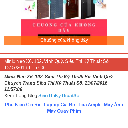
Chuông cửa không dây
Minix Neo X6, 102, Vinh Quý, Siêu Thị Kỹ Thuật Số,
13/07/2016 11:57:06
Minix Neo X6, 102, Siêu Thị Kỹ Thuật Số, Vinh Quý,
Chuyên Trang Siêu Thị Kỹ Thuật Số, 13/07/2016
11:57:06
Xem Trang Blog
SieuThiKyThuatSo
Phụ Kiện Giá Rẻ
-
Laptop Giá Rẻ
-
Loa Ampli
-
Máy Ảnh
Máy Quay Phim