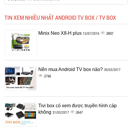
TIN XEM NHIỀU NHẤT ANDROID TV BOX / TV BOX
Minix Neo X8-H plus
3802
13/07/2016
Nên mua Android TV box nào?
30/03/2017
3746
Tivi box có xem được truyền hình cáp
không
3641
31/03/2017