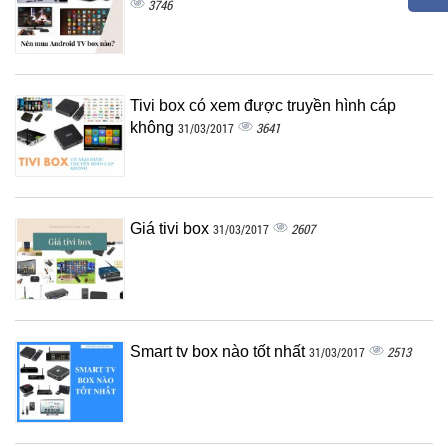
3746
Tivi box có xem được truyền hình cáp
không
3641
31/03/2017
Giá tivi box
2607
31/03/2017
Smart tv box nào tốt nhất
2513
31/03/2017