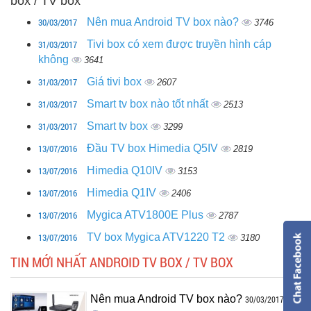
box / TV box
30/03/2017
Nên mua Android TV box nào?
3746
31/03/2017
Tivi box có xem được truyền hình cáp
không
3641
31/03/2017
Giá tivi box
2607
31/03/2017
Smart tv box nào tốt nhất
2513
31/03/2017
Smart tv box
3299
13/07/2016
Đầu TV box Himedia Q5IV
2819
13/07/2016
Himedia Q10IV
3153
13/07/2016
Himedia Q1IV
2406
13/07/2016
Mygica ATV1800E Plus
2787
13/07/2016
TV box Mygica ATV1220 T2
3180
TIN MỚI NHẤT ANDROID TV BOX / TV BOX
Nên mua Android TV box nào?
30/03/2017