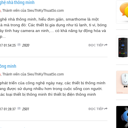
ghệ nhà thông minh
m
, Thành viên của SieuThiKyThuatSo.com
ghệ nhà thông minh, hiểu đơn giản, smarthome là một
à mà trong đó: Các thiết bị gia dụng như tủ lạnh, ti vi, bóng
áy tính hay camera an ninh,… có khả năng tự động hóa và
p...
2920
17 01:54:25
ĐỌC TIẾP
hông minh
m
, Thành viên của SieuThiKyThuatSo.com
phát triển của công nghệ ngày nay, các thiết bị thông minh
àng được sử dụng nhiều hơn trong cuộc sống con người.
ác loại thiết bị thông minh thì thiết bị điện thông minh
2501
17 01:28:37
ĐỌC TIẾP