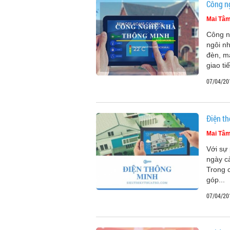
Công n
Mai Tâ
Công n
ngôi nh
đèn, m
giao tiế
07/04/20
Điện t
Mai Tâ
Với sự 
ngày c
Trong c
góp...
07/04/20