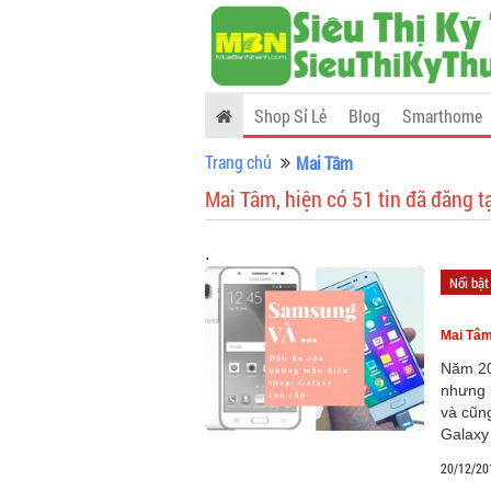
Shop Sỉ Lẻ
Blog
Smarthome
Trang chủ
Mai Tâm
Mai Tâm, hiện có 51 tin đã đăng t
.
Nổi bật
Mai Tâ
Năm 20
nhưng 
và cũn
Galaxy
20/12/20