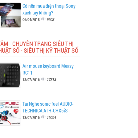
Có nên mua điện thoại Sony
xách tay không?
5608
06/04/2018
TÂM - CHUYÊN TRANG SIÊU THỊ
HUẬT SỐ - SIÊU THỊ KỸ THUẬT SỐ
Air mouse keyboard Measy
RC11
17813
13/07/2016
Tai Nghe sonic fuel AUDIO-
TECHNICA ATH-CHX5iS
16064
13/07/2016