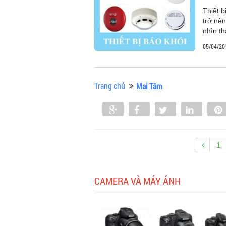
Thiết b
trở nê
nhìn th
05/04/20
Trang chủ
Mai Tâm
Share
Share
Tweet
Share
0
1
CAMERA VÀ MÁY ẢNH