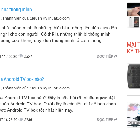
ị nhà thông minh
m
, Thành viên của SieuThiKyThuatSo.com
ị nhà thông minh là những thiết bị tự động tiên tiến đưa đến
 nghi cho con người. Có thể là những thiết bị thông minh
huông cửa không dây, đèn thông minh, ổ cắm thông
MAI 
.
KỸ T
5521
17 17:00:30
ĐỌC TIẾP
a Android TV box nào?
m
, Thành viên của SieuThiKyThuatSo.com
a Android TV box nào? Đây là câu hỏi rất nhiều người đặt
muốn Android TV box. Dưới đây là các tiêu chí để bạn chọn
ợc Android TV box tốt nhất hiện nay.
3746
17 16:26:29
ĐỌC TIẾP