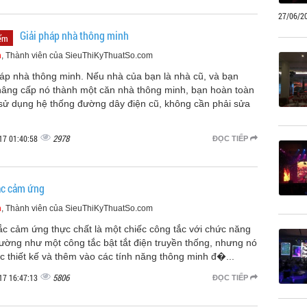
27/06/2
Giải pháp nhà thông minh
iểm
m
, Thành viên của SieuThiKyThuatSo.com
háp nhà thông minh. Nếu nhà của bạn là nhà cũ, và bạn
âng cấp nó thành một căn nhà thông minh, bạn hoàn toàn
 sử dụng hệ thống đường dây điện cũ, không cần phải sửa
2978
17 01:40:58
ĐỌC TIẾP
ắc cảm ứng
m
, Thành viên của SieuThiKyThuatSo.com
ắc cảm ứng thực chất là một chiếc công tắc với chức năng
hường như một công tắc bật tắt điện truyền thống, nhưng nó
c thiết kế và thêm vào các tính năng thông minh đ�...
5806
17 16:47:13
ĐỌC TIẾP