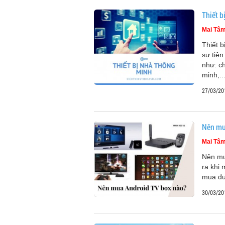
Thiết b
Mai Tâ
Thiết b
sự tiện
như: c
minh,..
27/03/20
Nên mu
Mai Tâ
Nên mu
ra khi 
mua đư
30/03/20