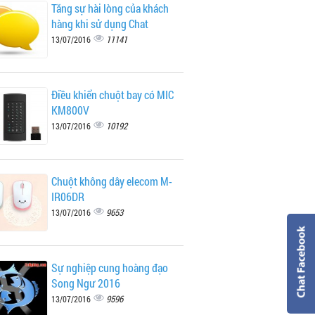
Tăng sự hài lòng của khách
hàng khi sử dụng Chat
11141
13/07/2016
Điều khiển chuột bay có MIC
KM800V
10192
13/07/2016
Chuột không dây elecom M-
IR06DR
9653
13/07/2016
Sự nghiệp cung hoàng đạo
Song Ngư 2016
9596
13/07/2016