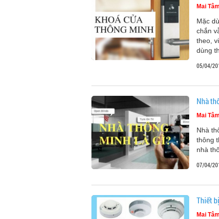
Mai Tâ
Mặc dù
chắn v
theo, 
dùng th
05/04/20
Nhà thô
Mai Tâ
Nhà thô
thông t
nhà thô
07/04/20
Thiết b
Mai Tâ