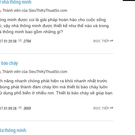
ế nhà thông minh
m
, Thành viên của SieuThiKyThuatSo.com
ông minh được coi là giải pháp hoàn hảo cho cuộc sống
i, vậy nhà thông minh được thiết kế như thế nào và trong
à thông minh bao gồm những gì?
2794
17 01:20:58
ĐỌC TIẾP
ị báo cháy
m
, Thành viên của SieuThiKyThuatSo.com
nh năng nhanh chóng phát hiện ra khói nhanh nhất trước
 bùng phát thành đám cháy lớn mà thiết bị báo cháy luôn
 dụng phổ biến ở nhiều nơi. Thiết bị báo cháy sẽ giúp bạn
3059
17 01:09:28
ĐỌC TIẾP
ửa thông minh