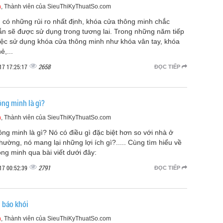
m
, Thành viên của SieuThiKyThuatSo.com
 có những rủi ro nhất định, khóa cửa thông minh chắc
ẫn sẽ được sử dụng trong tương lai. Trong những năm tiếp
việc sử dụng khóa cửa thông minh như khóa vân tay, khóa
ẻ,...
2658
17 17:25:17
ĐỌC TIẾP
ng minh là gì?
m
, Thành viên của SieuThiKyThuatSo.com
ng minh là gì? Nó có điều gì đặc biệt hơn so với nhà ở
hường, nó mang lại những lợi ích gì?..... Cùng tìm hiểu về
ng minh qua bài viết dưới đây:
2791
17 00:52:39
ĐỌC TIẾP
ị báo khói
m
, Thành viên của SieuThiKyThuatSo.com