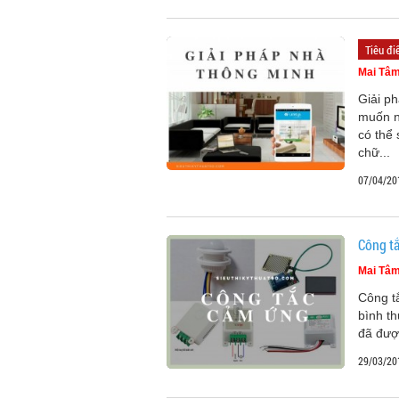
Tiêu đ
Mai Tâ
Giải p
muốn n
có thể
chữ...
07/04/20
Công t
Mai Tâ
Công t
bình t
đã đượ
29/03/20