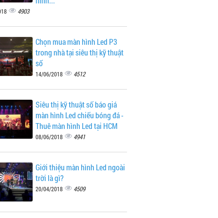
hình...
4903
018
Chọn mua màn hình Led P3
trong nhà tại siêu thị kỹ thuật
số
4512
14/06/2018
Siêu thị kỹ thuật số báo giá
màn hình Led chiếu bóng đá -
Thuê màn hình Led tại HCM
4941
08/06/2018
Giới thiệu màn hình Led ngoài
trời là gì?
4509
20/04/2018