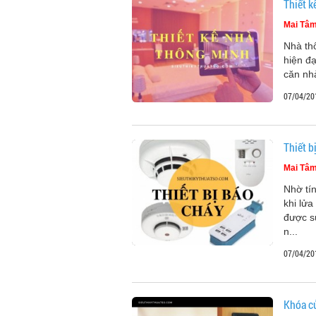
Thiết k
Mai Tâ
Nhà th
hiện đạ
căn nh
07/04/20
Thiết b
Mai Tâ
Nhờ tí
khi lửa
được sử
n...
07/04/20
Khóa c