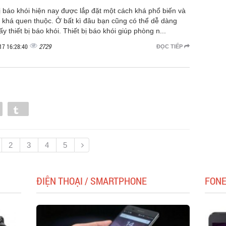
ị báo khói hiện nay được lắp đặt một cách khá phổ biến và
n khá quen thuộc. Ở bất kì đâu bạn cũng có thể dễ dàng
ấy thiết bị báo khói. Thiết bị báo khói giúp phòng n...
2729
17 16:28:40
ĐỌC TIẾP
Pin
Tumblr
2
3
4
5
ĐIỆN THOẠI / SMARTPHONE
FON