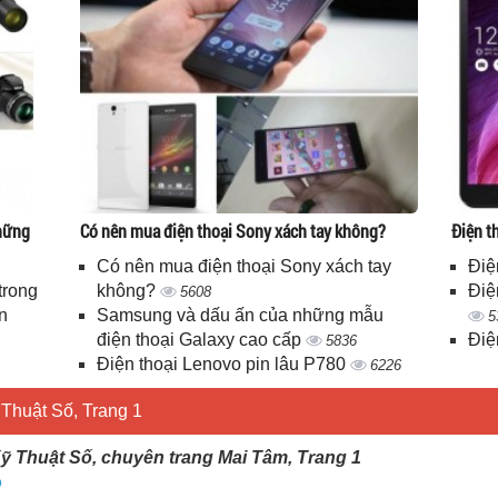
những
Có nên mua điện thoại Sony xách tay không?
Điện t
Có nên mua điện thoại Sony xách tay
Điệ
trong
không?
Điệ
5608
n
Samsung và dấu ấn của những mẫu
5
điện thoại Galaxy cao cấp
Điệ
5836
Điện thoại Lenovo pin lâu P780
6226
Thuật Số, Trang 1
ỹ Thuật Số, chuyên trang Mai Tâm, Trang 1
o