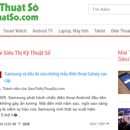
Smart Watch
Android TV
Laptop, Máy tính
Tablet
Điện Thoạ
ại Siêu Thị Kỹ Thuật Số
Mai 
Sieu
Samsung và dấu ấn của những mẫu điện thoại Galaxy cao
cấp
m
, Thành viên của SieuThiKyThuatSo.com
09, Samsung phát hành chiếc điện thoại Android đầu tiên
không gây ấn tượng. Mãi đến một năm sau, ngôi sao sáng
g là niềm tự hào của Samsung mới thật sự xuất hiện:
 S thế h�...
5836
16 13:57:49
ĐỌC TIẾP