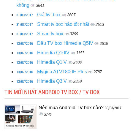
không
3641
31/03/2017
Giá tivi box
2607
31/03/2017
Smart tv box nào tốt nhất
2513
31/03/2017
Smart tv box
3299
13/07/2016
Đầu TV box Himedia Q5IV
2819
13/07/2016
Himedia Q10IV
3153
13/07/2016
Himedia Q1IV
2406
13/07/2016
Mygica ATV1800E Plus
2787
13/07/2016
Himedia Q3IV
2359
TIN MỚI NHẤT ANDROID TV BOX / TV BOX
Nên mua Android TV box nào?
30/03/2017
3746