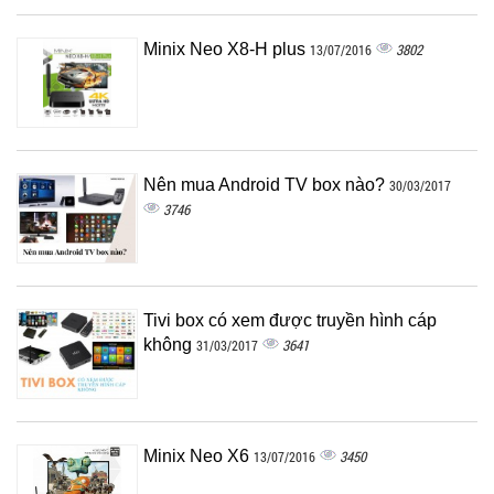
Minix Neo X8-H plus
3802
13/07/2016
Nên mua Android TV box nào?
30/03/2017
3746
Tivi box có xem được truyền hình cáp
không
3641
31/03/2017
Minix Neo X6
3450
13/07/2016