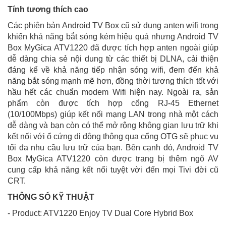
Tính tương thích cao
Các phiên bản Android TV Box cũ sử dụng anten wifi trong
khiến khả năng bắt sóng kém hiệu quả nhưng Android TV
Box MyGica ATV1220 đã được tích hợp anten ngoài giúp
dễ dàng chia sẻ nội dung từ các thiết bị DLNA, cải thiện
đáng kể về khả năng tiếp nhận sóng wifi, đem đến khả
năng bắt sóng mạnh mẽ hơn, đồng thời tương thích tốt với
hầu hết các chuẩn modem Wifi hiện nay. Ngoài ra, sản
phẩm còn được tích hợp cổng RJ-45 Ethernet
(10/100Mbps) giúp kết nối mạng LAN trong nhà một cách
dễ dàng và bạn còn có thể mở rộng không gian lưu trữ khi
kết nối với ổ cứng di động thông qua cổng OTG sẽ phục vụ
tối đa nhu cầu lưu trữ của bạn. Bên cạnh đó, Android TV
Box MyGica ATV1220 còn được trang bị thêm ngõ AV
cung cấp khả năng kết nối tuyệt vời đến mọi Tivi đời cũ
CRT.
THÔNG SỐ KỸ THUẬT
- Product: ATV1220 Enjoy TV Dual Core Hybrid Box