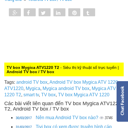
Share
Share
Tweet
Share
Pin
Tumblr
0
TV box Mygica ATV1220 T2
- Siêu thị kỹ thuật số trực tuyến |
Android TV box / TV box
Tags:
android TV box
,
Android TV box Mygica ATV 1220
,
ATV1220
,
Mygica
,
Mygica android TV box
,
Mygica ATV
1220 T2
,
smart tv
,
TV box
,
TV box Mygica ATV 1220
Các bài viết liên quan đến TV box Mygica ATV1220
T2, Android TV box / TV box
30/03/2017
Nên mua Android TV box nào?
3746
31/03/2017
Tivi box có xem được truyền hình cáp