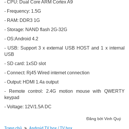
- CPU: Dual Core ARM Cortex A9
- Frequency: 1.5G
- RAM: DDR3 1G
- Storage: NAND flash 2G-32G
- OS:Android 4.2
- USB: Support 3 x external USB HOST and 1 x internal
USB
- SD card: 1xSD slot
- Connect: Rj45 Wired internet connection
- Output: HDMI 1.4a output
- Remote control: 2.4G motion mouse with QWERTY
keypad
- Voltage: 12V/1.5A DC
Đăng bởi Vinh Quý
Trang chủ
Android TV box / TV box