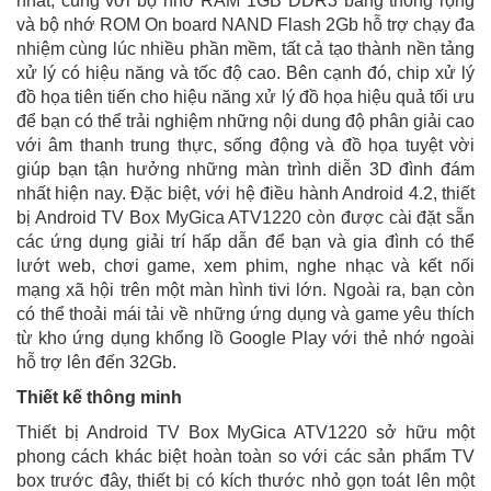
nhất, cùng với bộ nhớ RAM 1GB DDR3 băng thông rộng
và bộ nhớ ROM On board NAND Flash 2Gb hỗ trợ chạy đa
nhiệm cùng lúc nhiều phần mềm, tất cả tạo thành nền tảng
xử lý có hiệu năng và tốc độ cao. Bên cạnh đó, chip xử lý
đồ họa tiên tiến cho hiệu năng xử lý đồ họa hiệu quả tối ưu
để bạn có thể trải nghiệm những nội dung độ phân giải cao
với âm thanh trung thực, sống động và đồ họa tuyệt vời
giúp bạn tận hưởng những màn trình diễn 3D đình đám
nhất hiện nay. Đặc biệt, với hệ điều hành Android 4.2, thiết
bị Android TV Box MyGica ATV1220 còn được cài đặt sẵn
các ứng dụng giải trí hấp dẫn để bạn và gia đình có thể
lướt web, chơi game, xem phim, nghe nhạc và kết nối
mạng xã hội trên một màn hình tivi lớn. Ngoài ra, bạn còn
có thể thoải mái tải về những ứng dụng và game yêu thích
từ kho ứng dụng khổng lồ Google Play với thẻ nhớ ngoài
hỗ trợ lên đến 32Gb.
Thiết kế thông minh
Thiết bị Android TV Box MyGica ATV1220 sở hữu một
phong cách khác biệt hoàn toàn so với các sản phẩm TV
box trước đây, thiết bị có kích thước nhỏ gọn toát lên một