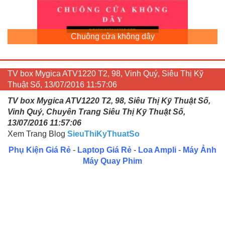
Chuông cửa không dây
TV box Mygica ATV1220 T2, 98, Vinh Quý, Siêu Thị Kỹ
Thuật Số, 13/07/2016 11:57:06
TV box Mygica ATV1220 T2, 98, Siêu Thị Kỹ Thuật Số,
Vinh Quý, Chuyên Trang Siêu Thị Kỹ Thuật Số,
13/07/2016 11:57:06
Xem Trang Blog
SieuThiKyThuatSo
Phụ Kiện Giá Rẻ
-
Laptop Giá Rẻ
-
Loa Ampli
-
Máy Ảnh
Máy Quay Phim