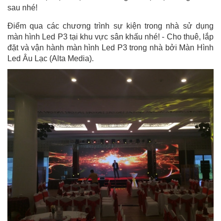
sau nhé!
Điểm qua các chương trình sự kiện trong nhà sử dụng
màn hình Led P3 tại khu vực sân khấu nhé! - Cho thuê, lắp
đặt và vận hành màn hình Led P3 trong nhà bởi Màn Hình
Led Âu Lạc (Alta Media).