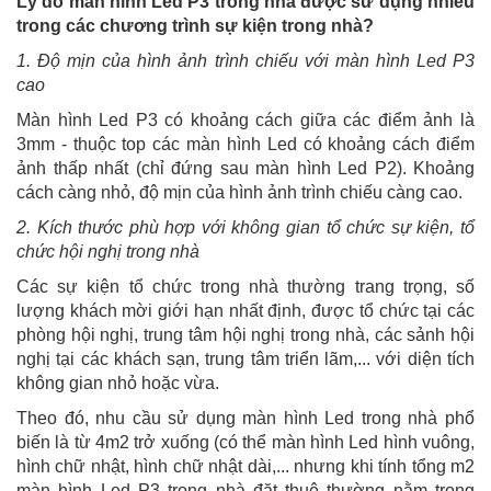
Lý do màn hình Led P3 trong nhà được sử dụng nhiều
trong các chương trình sự kiện trong nhà?
1. Độ mịn của hình ảnh trình chiếu với màn hình Led P3
cao
Màn hình Led P3 có khoảng cách giữa các điểm ảnh là
3mm - thuộc top các màn hình Led có khoảng cách điểm
ảnh thấp nhất (chỉ đứng sau màn hình Led P2). Khoảng
cách càng nhỏ, độ mịn của hình ảnh trình chiếu càng cao.
2. Kích thước phù hợp với không gian tổ chức sự kiện, tổ
chức hội nghị trong nhà
Các sự kiện tổ chức trong nhà thường trang trọng, số
lượng khách mời giới hạn nhất định, được tổ chức tại các
phòng hội nghị, trung tâm hội nghị trong nhà, các sảnh hội
nghị tại các khách sạn, trung tâm triển lãm,... với diện tích
không gian nhỏ hoặc vừa.
Theo đó, nhu cầu sử dụng màn hình Led trong nhà phổ
biến là từ 4m2 trở xuống (có thể màn hình Led hình vuông,
hình chữ nhật, hình chữ nhật dài,... nhưng khi tính tổng m2
màn hình Led P3 trong nhà đặt thuê thường nằm trong