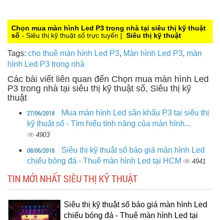
Chọn mua màn hình Led P3 trong nhà tại siêu thị kỹ thuật
số
- Siêu thị kỹ thuật số trực tuyến |
Siêu thị kỹ thuật
Tags:
cho thuê màn hình Led P3
,
Màn hình Led P3
,
màn
hình Led P3 trong nhà
Các bài viết liên quan đến Chọn mua màn hình Led
P3 trong nhà tại siêu thị kỹ thuật số, Siêu thị kỹ
thuật
27/06/2018
Mua màn hình Led sân khấu P3 tại siêu thị
kỹ thuật số - Tìm hiểu tính năng của màn hình...
4903
08/06/2018
Siêu thị kỹ thuật số báo giá màn hình Led
chiếu bóng đá - Thuê màn hình Led tại HCM
4941
TIN MỚI NHẤT SIÊU THỊ KỸ THUẬT
Siêu thị kỹ thuật số báo giá màn hình Led
chiếu bóng đá - Thuê màn hình Led tại