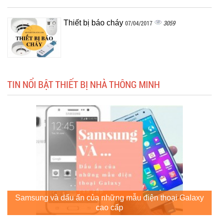
Thiết bị báo cháy
3059
07/04/2017
TIN NỔI BẬT THIẾT BỊ NHÀ THÔNG MINH
Samsung và dấu ấn của những mẫu điện thoại Galaxy
cao cấp