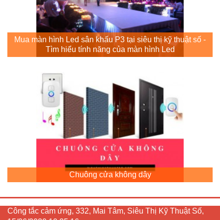
Mua màn hình Led sân khấu P3 tại siêu thị kỹ thuật số -
Tìm hiểu tính năng của màn hình Led
Chuông cửa không dây
Công tắc cảm ứng, 332, Mai Tâm, Siêu Thị Kỹ Thuật Số,