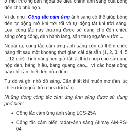
ở môi trường bên ngoài để điều chỉnh ảnh sáng của bóng
đèn cho phù hợp.
Ví dụ như:
Công tắc cảm ứng
ánh sáng có thể giúp bóng
đèn tự động mở khi trời tối và tự động tắt khi trời sáng.
Loại công tắc này thường được sử dụng cho đèn chiếu
sáng công cộng, đèn hành lang, sân thượng,sân vườn,...
Ngoài ra, công tắc cảm ứng ánh sáng còn có thêm chức
năng tắt sau một khoảng thời gian cài đặt sẵn (1, 2, 3, 4, 5
... 12 giờ). Tính năng hẹn giờ tắt rất thích hợp cho sử dụng
hộp đèn, bảng hiệu, bảng quảng cáo,... vì các hoạt động
này chỉ cần thiết đến nửa đêm.
Tự dò và ghi nhớ độ sáng. Cần thiết khi muốn mở đèn lúc
chiều tối (ngoài trời chưa tối hẳn).
Những dòng công tắc cảm ứng ánh sáng được sử dụng
phổ biến:
Công tắc cảm ứng ánh sáng LCS-25A
Công tắc cảm biến radar+ánh sáng Allmay AM-RS-
04