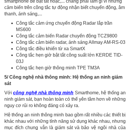
smartphone để bật tắt hoặc,... chẳng phải làm gì vì những
cảm biến trên công tắc tự động nhận biết chuyển động, âm
thanh, ánh sáng,...
Công tắc cảm ứng chuyển động Radar lắp trần
MS600
Công tắc cảm biến Radar chuyển động TCZ9800
Công tắc cảm biến radar, ánh sáng Allmay AM-RS-03
Công tắc điều khiển từ xa SmartX
Công tắc hẹn giờ bật tắt công suất lớn KERDE TID-
03J
Công tắc hẹn giờ thông minh TPE TM3A
5/ Công nghệ nhà thông minh: Hệ thống an ninh giám
sát
Với
công nghệ nhà thông minh
Smarthome, hệ thống an
ninh giám sát, bạn hoàn toàn có thể yên tâm hơn về những
nguy cơ rủi ro không đáng có xảy ra.
Hệ thống an ninh thông minh bao gồm rất nhiều các thiết bị
khác nhau với những tính năng sử dụng khác nhau, nhưng
mục đích chung vẫn là giám sát và bảo vệ ngôi nhà của