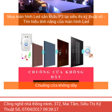
Mua màn hình Led sân khấu P3 tại siêu thị kỹ thuật số -
Tìm hiểu tính năng của màn hình Led
Chuông cửa không dây
Công nghệ nhà thông minh, 372, Mai Tâm, Siêu Thị Kỹ
Thuật Số, 07/04/2017 09:39:17