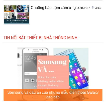
Chuông báo trộm cảm ứng
3068
05/04/2017
TIN NỔI BẬT THIẾT BỊ NHÀ THÔNG MINH
Samsung và dấu ấn của những mẫu điện thoại Galaxy
cao cấp