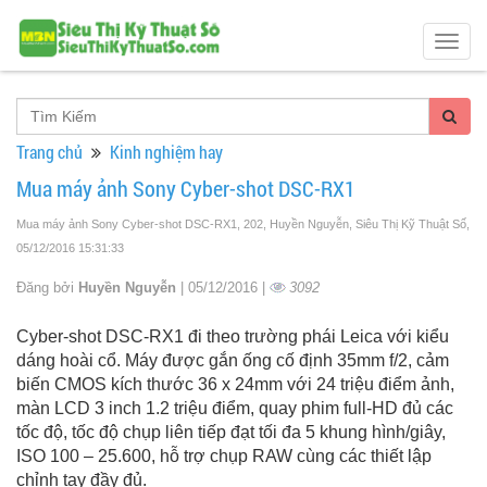
Togg
navig
Trang chủ
Kinh nghiệm hay
Mua máy ảnh Sony Cyber-shot DSC-RX1
Mua máy ảnh Sony Cyber-shot DSC-RX1, 202, Huyền Nguyễn, Siêu Thị Kỹ Thuật Số
,
05/12/2016 15:31:33
Đăng bởi
Huyền Nguyễn
| 05/12/2016 |
3092
Cyber-shot DSC-RX1 đi theo trường phái Leica với kiểu
dáng hoài cổ. Máy được gắn ống cố định 35mm f/2, cảm
biến CMOS kích thước 36 x 24mm với 24 triệu điểm ảnh,
màn LCD 3 inch 1.2 triệu điểm, quay phim full-HD đủ các
tốc độ, tốc độ chụp liên tiếp đạt tối đa 5 khung hình/giây,
ISO 100 – 25.600, hỗ trợ chụp RAW cùng các thiết lập
chỉnh tay đầy đủ.