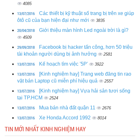
4085
13/07/2016
Các thiết bị kỹ thuật số trang bị trên xe giúp
ôtô cũ của bạn hiện đại như mới
3835
20/04/2018
Giới thiệu màn hình Led ngoài trời là gì?
4509
29/09/2018
Facebook bị hacker tấn công, hơn 50 triệu
tài khoản người dùng bị ảnh hưởng
2581
13/07/2016
Kế hoạch tìm việc '5P'
3922
13/07/2016
[Kinh nghiệm hay] Trang web đăng tin rao
vặt bán Laptop cũ miễn phí hiệu quả
2557
13/07/2016
[Kinh nghiệm hay] Vựa hải sản tươi sống
tại TP.HCM
2524
13/07/2016
Mua bán nhà đất quận 11
2676
13/07/2016
Xe Honda Accord 1992
8014
TIN MỚI NHẤT KINH NGHIỆM HAY