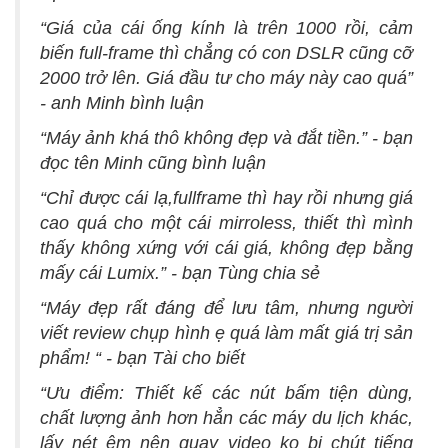
“Giá của cái ống kính là trên 1000 rồi, cảm
biến full-frame thì chẳng có con DSLR cũng cỡ
2000 trở lên. Giá đầu tư cho máy này cao quá”
- anh Minh bình luận
“Máy ảnh khá thô không đẹp và đắt tiền.” - bạn
đọc tên Minh cũng bình luận
“Chỉ được cái lạ,fullframe thì hay rồi nhưng giá
cao quá cho một cái mirroless, thiết thì mình
thấy không xứng với cái giá, không đẹp bằng
mấy cái Lumix.” - bạn Tùng chia sẻ
“Máy đẹp rất đáng để lưu tâm, nhưng người
viết review chụp hình ẹ quá làm mất giá trị sản
phẩm! “ - bạn Tài cho biết
“Ưu điểm: Thiết kế các nút bấm tiện dùng,
chất lượng ảnh hơn hẳn các máy du lịch khác,
lấy nét êm nên quay video ko bị chút tiếng