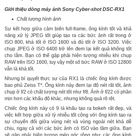
Giới thiệu dòng máy ảnh Sony Cyber-shot DSC-RX1
Chất lượng hình ảnh
Sự kết hợp giữa cảm biến full-frame, ống kính tốt và khả
năng xử lý JPEG tốt giúp tạo ra các bức ảnh rất trong ở
ISO 800, khá tốt ở ISO 1600 và đủ tốt ở ISO 3200. Việc
chụp JPEG ở ISO 6400 trở lên đem lại kết quả không tốt
cho lắm. Bạn có thể gặp phải hiện tượng nhiễu khi chụp
RAW trên ISO 1600, tuy vậy một số bức RAW ở ISO 12800
vẫn là khá tốt.
Nhưng bí quyết thực sự của RX1 là chiếc ống kính được
bao phủ Zeiss T*. Ống kính này đem lại độ nét rất tốt, ảnh
chụp ở f/2 có chất lượng nét tốt như f/8. Ảnh ở f/22 có phần
mịn hơn các khẩu độ khác, nhưng không quá rõ rệt.
Chiếc ống kính này có 9 lá khẩu tạo ra bokeh rất đẹp, và
việc kết hợp giữa xử lý nhiễu tốt cộng với ống kính tạo ra
sự chuyển đổi giữa vùng nét và vùng ngoài nét khá dễ
chịu, ngay cả với các bức ảnh có ISO vào tầm giữa. Bạn
sẽ gặp phải hiện tượng méo góc rộng như các ống kính