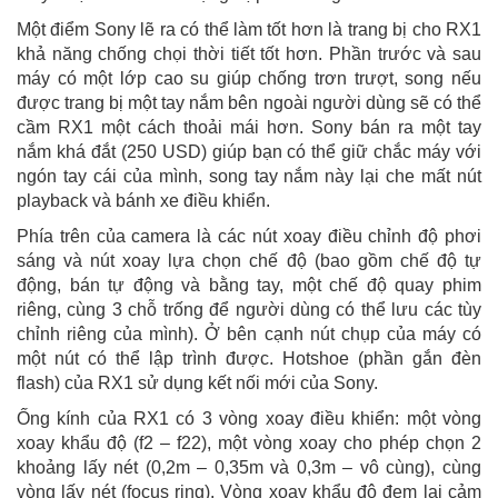
Một điểm Sony lẽ ra có thể làm tốt hơn là trang bị cho RX1
khả năng chống chọi thời tiết tốt hơn. Phần trước và sau
máy có một lớp cao su giúp chống trơn trượt, song nếu
được trang bị một tay nắm bên ngoài người dùng sẽ có thể
cầm RX1 một cách thoải mái hơn. Sony bán ra một tay
nắm khá đắt (250 USD) giúp bạn có thể giữ chắc máy với
ngón tay cái của mình, song tay nắm này lại che mất nút
playback và bánh xe điều khiển.
Phía trên của camera là các nút xoay điều chỉnh độ phơi
sáng và nút xoay lựa chọn chế độ (bao gồm chế độ tự
động, bán tự động và bằng tay, một chế độ quay phim
riêng, cùng 3 chỗ trống để người dùng có thể lưu các tùy
chỉnh riêng của mình). Ở bên cạnh nút chụp của máy có
một nút có thể lập trình được. Hotshoe (phần gắn đèn
flash) của RX1 sử dụng kết nối mới của Sony.
Ống kính của RX1 có 3 vòng xoay điều khiển: một vòng
xoay khẩu độ (f2 – f22), một vòng xoay cho phép chọn 2
khoảng lấy nét (0,2m – 0,35m và 0,3m – vô cùng), cùng
vòng lấy nét (focus ring). Vòng xoay khẩu độ đem lại cảm