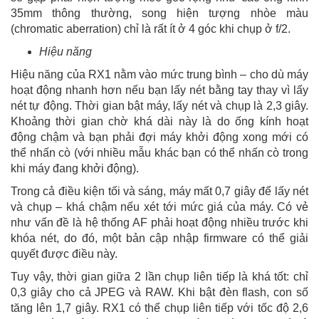
35mm thông thường, song hiện tượng nhòe màu
(chromatic aberration) chỉ là rất ít ở 4 góc khi chụp ở f/2.
Hiệu năng
Hiệu năng của RX1 nằm vào mức trung bình – cho dù máy
hoạt động nhanh hơn nếu bạn lấy nét bằng tay thay vì lấy
nét tự động. Thời gian bật máy, lấy nét và chụp là 2,3 giây.
Khoảng thời gian chờ khá dài này là do ống kính hoạt
động chậm và bạn phải đợi máy khởi động xong mới có
thể nhấn cò (với nhiều mẫu khác bạn có thể nhấn cò trong
khi máy đang khởi động).
Trong cả điều kiện tối và sáng, máy mất 0,7 giây để lấy nét
và chụp – khá chậm nếu xét tới mức giá của máy. Có vẻ
như vấn đề là hệ thống AF phải hoạt động nhiều trước khi
khóa nét, do đó, một bản cập nhập firmware có thể giải
quyết được điều này.
Tuy vậy, thời gian giữa 2 lần chụp liên tiếp là khá tốt: chỉ
0,3 giây cho cả JPEG và RAW. Khi bật đèn flash, con số
tăng lên 1,7 giây. RX1 có thể chụp liên tiếp với tốc độ 2,6