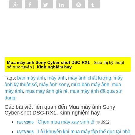
Share
Share
Tweet
Share
Pin
Tumblr
0
Mua máy ảnh Sony Cyber-shot DSC-RX1
- Siêu thị kỹ thuật
số trực tuyến |
Kinh nghiệm hay
Tags:
bán máy ảnh
,
máy ảnh
,
máy ảnh chất lượng
,
máy
ảnh kỹ thuật số
,
máy ảnh sony
,
mua bán máy ảnh
,
mua
máy ảnh
,
mua máy ảnh giá rẻ
,
mua máy ảnh đã qua sử
dụng
Các bài viết liên quan đến Mua máy ảnh Sony
Cyber-shot DSC-RX1, Kinh nghiệm hay
13/07/2016
Chọn mua máy xay sinh tố
3952
13/07/2016
Lời khuyên khi mua máy tập thể dục tại nhà