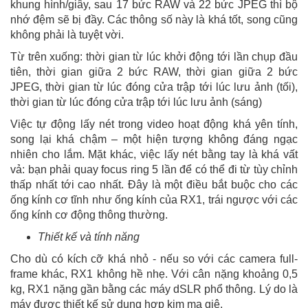
khung hình/giây, sau 17 bức RAW và 22 bức JPEG thì bộ
nhớ đệm sẽ bị đầy. Các thông số này là khá tốt, song cũng
không phải là tuyệt vời.
Từ trên xuống: thời gian từ lúc khởi động tới lần chụp đầu
tiên, thời gian giữa 2 bức RAW, thời gian giữa 2 bức
JPEG, thời gian từ lúc đóng cửa trập tới lúc lưu ảnh (tối),
thời gian từ lúc đóng cửa trập tới lúc lưu ảnh (sáng)
Việc tự động lấy nét trong video hoạt động khá yên tính,
song lại khá chậm – một hiện tượng không đáng ngạc
nhiên cho lắm. Mặt khác, việc lấy nét bằng tay là khá vất
vả: bạn phải quay focus ring 5 lần để có thể đi từ tùy chỉnh
thấp nhất tới cao nhất. Đây là một điều bắt buộc cho các
ống kính cơ tĩnh như ống kính của RX1, trái ngược với các
ống kính cơ động thông thường.
Thiết kế và tính năng
Cho dù có kích cỡ khá nhỏ - nếu so với các camera full-
frame khác, RX1 không hề nhẹ. Với cân nặng khoảng 0,5
kg, RX1 nặng gần bằng các máy dSLR phổ thông. Lý do là
máy được thiết kế sử dụng hợp kim ma giê.