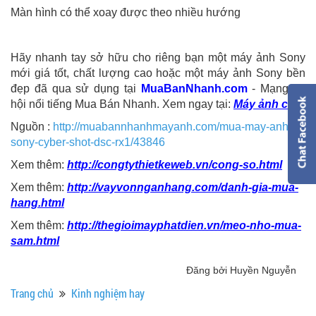
Màn hình có thể xoay được theo nhiều hướng
Hãy nhanh tay sở hữu cho riêng bạn một máy ảnh Sony
mới giá tốt, chất lượng cao hoặc một máy ảnh Sony bền
đẹp đã qua sử dụng tại
MuaBanNhanh.com
- Mạng xã
hội nổi tiếng Mua Bán Nhanh. Xem ngay tại:
Máy ảnh cũ
Nguồn :
http://muabannhanhmayanh.com/mua-may-anh-
sony-cyber-shot-dsc-rx1/43846
Xem thêm:
http://congtythietkeweb.vn/cong-so.html
Xem thêm:
http://vayvonnganhang.com/danh-gia-mua-
hang.html
Xem thêm:
http://thegioimayphatdien.vn/meo-nho-mua-
sam.html
Đăng bởi Huyền Nguyễn
Trang chủ
Kinh nghiệm hay