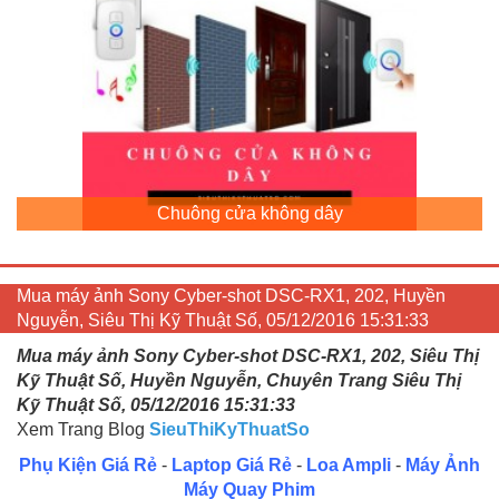
Chuông cửa không dây
Mua máy ảnh Sony Cyber-shot DSC-RX1, 202, Huyền
Nguyễn, Siêu Thị Kỹ Thuật Số, 05/12/2016 15:31:33
Mua máy ảnh Sony Cyber-shot DSC-RX1, 202, Siêu Thị
Kỹ Thuật Số, Huyền Nguyễn, Chuyên Trang Siêu Thị
Kỹ Thuật Số, 05/12/2016 15:31:33
Xem Trang Blog
SieuThiKyThuatSo
Phụ Kiện Giá Rẻ
-
Laptop Giá Rẻ
-
Loa Ampli
-
Máy Ảnh
Máy Quay Phim