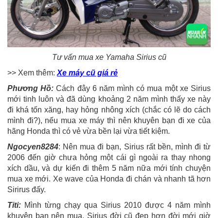
Tư vấn mua xe Yamaha Sirius cũ
>> Xem thêm:
Xe máy cũ giá rẻ
Phương Hồ:
Cách đây 6 năm mình có mua một xe Sirius
mới tinh luôn và đã dùng khoảng 2 năm mình thấy xe này
đi khá tốn xăng, hay hỏng nhông xích (chắc có lẽ do cách
mình đi?), nếu mua xe máy thì nên khuyên bạn đi xe của
hãng Honda thì có vẻ vừa bền lại vừa tiết kiệm.
Ngocyen8284
: Nên mua đi bạn, Sirius rất bền, mình đi từ
2006 đến giờ chưa hỏng một cái gì ngoài ra thay nhong
xích dầu, và dự kiến đi thêm 5 năm nữa mới tính chuyện
mua xe mới. Xe wave của Honda đi chán và nhanh tã hơn
Sirirus đấy.
Titi:
Mình từng chạy qua Sirius 2010 được 4 năm mình
khuyên bạn nên mua, Sirius đời cũ đẹp hơn đời mới giờ