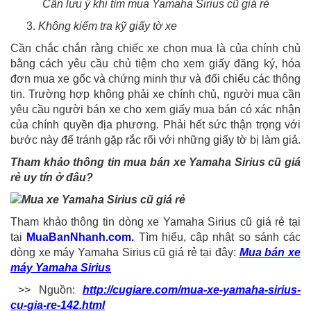
Cần lưu ý khi tìm mua Yamaha Sirius cũ giá rẻ
Không kiểm tra kỹ giấy tờ xe
Cần chắc chắn rằng chiếc xe chọn mua là của chính chủ
bằng cách yêu cầu chủ tiệm cho xem giấy đăng ký, hóa
đơn mua xe gốc và chứng minh thư và đối chiếu các thông
tin. Trường hợp không phải xe chính chủ, người mua cần
yêu cầu người bán xe cho xem giấy mua bán có xác nhận
của chính quyền địa phương. Phải hết sức thận trọng với
bước này để tránh gặp rắc rối với những giấy tờ bị làm giả.
Tham khảo thông tin mua bán xe Yamaha Sirius cũ giá
rẻ uy tín ở đâu?
Tham khảo thông tin dòng xe Yamaha Sirius cũ giá rẻ tại
tại
MuaBanNhanh.com.
Tìm hiểu, cập nhật so sánh các
dòng xe máy Yamaha Sirius cũ giá rẻ tại đây:
Mua bán xe
máy Yamaha Sirius
>> Nguồn:
http://cugiare.com/mua-xe-yamaha-sirius-
cu-gia-re-142.html