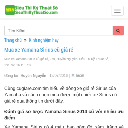
Togg
navig
Trang chủ
Kinh nghiệm hay
Mua xe Yamaha Sirius cũ giá rẻ
Mua xe Yamaha Sirius cũ giá rẻ, 279, Huyền Nguyễn, Siêu Thị Kỹ Thuật Số
,
13/07/2016 11:57:06
Đăng bởi
Huyền Nguyễn
| 13/07/2016 |
8639
Cùng cugiare.com tìm hiểu về dòng xe giá rẻ Sirius của
Yamaha và cách chọn mua được một chiếc xe Sirius cũ
giá rẻ qua thông tin dưới đây.
Đánh giá sơ lược Yamaha Sirius 2014 cũ với nhiều ưu
điểm
Xe Yamaha Sirius có 4 màu, bao gồm đỏ, xám, trắng và