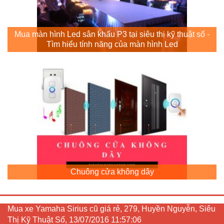
Mua màn hình Led sân khấu P3 tại siêu thị kỹ thuật số -
Tìm hiểu tính năng của màn hình Led
Chuông cửa không dây
Mua xe Yamaha Sirius cũ giá rẻ, 279, Huyền Nguyễn, Siêu
Thị Kỹ Thuật Số, 13/07/2016 11:57:06