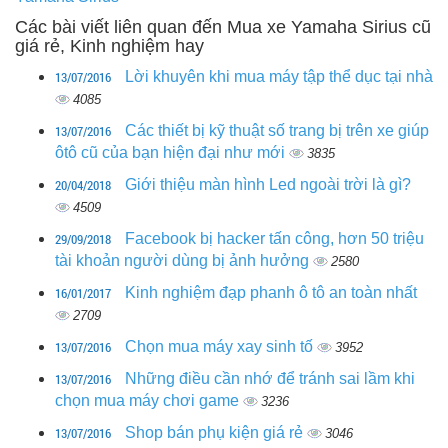
Các bài viết liên quan đến Mua xe Yamaha Sirius cũ
giá rẻ, Kinh nghiệm hay
13/07/2016
Lời khuyên khi mua máy tập thể dục tại nhà
4085
13/07/2016
Các thiết bị kỹ thuật số trang bị trên xe giúp
ôtô cũ của bạn hiện đại như mới
3835
20/04/2018
Giới thiệu màn hình Led ngoài trời là gì?
4509
29/09/2018
Facebook bị hacker tấn công, hơn 50 triệu
tài khoản người dùng bị ảnh hưởng
2580
16/01/2017
Kinh nghiệm đạp phanh ô tô an toàn nhất
2709
13/07/2016
Chọn mua máy xay sinh tố
3952
13/07/2016
Những điều cần nhớ để tránh sai lầm khi
chọn mua máy chơi game
3236
13/07/2016
Shop bán phụ kiện giá rẻ
3046