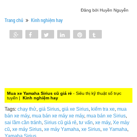
Đăng bởi Huyền Nguyễn
Trang chủ
Kinh nghiệm hay
Share
Share
Tweet
Share
Pin
Tumblr
0
Mua xe Yamaha Sirius cũ giá rẻ
- Siêu thị kỹ thuật số trực
tuyến |
Kinh nghiệm hay
Tags:
chạy thử
,
giá Sirius
,
giá xe Sirius
,
kiểm tra xe
,
mua
bán xe máy
,
mua bán xe máy xe máy
,
mua bán xe Sirius
,
sai lầm cần tránh
,
Sirius cũ giá rẻ
,
tư vấn
,
xe máy
,
Xe máy
cũ
,
xe máy Sirius
,
xe máy Yamaha
,
xe Sirius
,
xe Yamaha
,
Yamaha Sirius