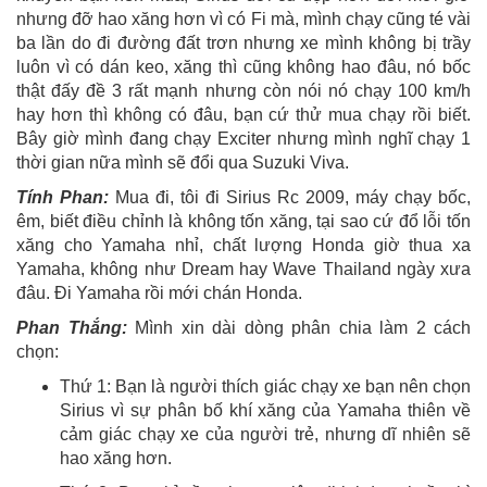
nhưng đỡ hao xăng hơn vì có Fi mà, mình chạy cũng té vài
ba lần do đi đường đất trơn nhưng xe mình không bị trầy
luôn vì có dán keo, xăng thì cũng không hao đâu, nó bốc
thật đấy đề 3 rất mạnh nhưng còn nói nó chạy 100 km/h
hay hơn thì không có đâu, bạn cứ thử mua chạy rồi biết.
Bây giờ mình đang chạy Exciter nhưng mình nghĩ chạy 1
thời gian nữa mình sẽ đổi qua Suzuki Viva.
Tính Phan:
Mua đi, tôi đi Sirius Rc 2009, máy chạy bốc,
êm, biết điều chỉnh là không tốn xăng, tại sao cứ đổ lỗi tốn
xăng cho Yamaha nhỉ, chất lượng Honda giờ thua xa
Yamaha, không như Dream hay Wave Thailand ngày xưa
đâu. Đi Yamaha rồi mới chán Honda.
Phan Thắng:
Mình xin dài dòng phân chia làm 2 cách
chọn:
Thứ 1: Bạn là người thích giác chạy xe bạn nên chọn
Sirius vì sự phân bố khí xăng của Yamaha thiên về
cảm giác chạy xe của người trẻ, nhưng dĩ nhiên sẽ
hao xăng hơn.