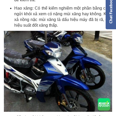
Hao xăng: Có thể kiểm nghiệm một phần bằng cách
ngửi khói xả xem có nặng mùi xăng hay không. Khói
xả nồng nặc mùi xăng là dấu hiệu máy đã bị rã, cho
hiệu suất đốt xăng thấp.