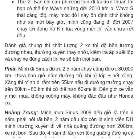
Thứ 2: Bạn chỉ cần phương tiện đi lại đơn thuần thì
bạn có thể tìm Wave những đời 2010 trở lại Wave S
thái càng tốt), máy móc đời này ổn định chứ không
như xe mới bây giờ, mình cũng đang đi đời 2007
chạy tới đồng hồ Km tua vòng mới thì vẫn chưa rớt
đầu.
Đánh giá chung thì chất lượng 2 xe thì độ bền tương
đương nhau, thường xuyên thay nhớt, kiểm tra áp suất lốp
và chạy xe đúng cách thì xe sẽ bền thôi bạn.
Phát:
Mình đi Sirius được 2,5 năm chạy cũng được 80.000
km. chưa bao giờ nằm đường trừ khi xì lốp + hết xăng.
Xăng thì mình đi tầm trên 55km nếu đi đường trường chạy
trên 60km - 80 km thi có thể hơn 60km/ lít. Đến giờ xe vẫn
y mới mua không xuống máy, không đảo đầu như Honda
cũ.
Hoàng Trung:
Mình mua Sirius 2009 đến giờ là tròn 6
năm, phải nói rất bền. 2 năm đầu lúc còn là sinh viên ĐH
mình thường xuyên đi về nhà quãng đường hơn 200km,
xe rất bon. Sau đó, 4 năm đi làm với tổng quãng đường cả