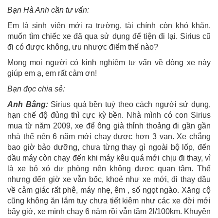
Bạn Hà Anh cần tư vấn:
Em là sinh viên mới ra trường, tài chính còn khó khăn,
muốn tìm chiếc xe đã qua sử dụng để tiện đi lại. Sirius cũ
đi có được không, ưu nhược điểm thế nào?
Mong mọi người có kinh nghiệm tư vấn về dòng xe này
giúp em ạ, em rất cảm ơn!
Bạn đọc chia sẻ:
Anh Bằng:
Sirius quá bền tuỳ theo cách người sử dụng,
hạn chế độ đủng thì cực kỳ bền. Nhà mình có con Sirius
mua từ năm 2009, xe để ông già thỉnh thoảng đi gần gần
nhà thế nên 6 năm mới chạy được hơn 3 vạn. Xe chẳng
bao giờ bảo dưỡng, chưa từng thay gì ngoài bộ lốp, đến
dầu máy còn chạy đến khi máy kêu quá mới chịu đi thay, vì
là xe bỏ xó dự phòng nên không được quan tâm. Thế
nhưng đến giờ xe vẫn bốc, khoẻ như xe mới, đi thay dầu
về cảm giác rất phê, máy nhẹ, êm , số ngọt ngào. Xăng cộ
cũng không ăn lắm tuy chưa tiết kiệm như các xe đời mới
bây giờ, xe mình chạy 6 năm rồi vẫn tầm 2l/100km. Khuyên