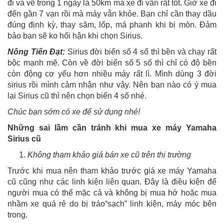
đi và về trong 1 ngày là 50km mà xe đi vẫn rất tốt. Giờ xe đi
đến gần 7 vạn rồi mà máy vẫn khỏe. Bạn chỉ cần thay dầu
đúng định kỳ, thay săm, lốp, má phanh khi bị mòn. Đảm
bảo bạn sẽ ko hối hận khi chọn Sirius.
Nông Tiến Đạt:
Sirius đời biển số 4 số thì bền và chạy rất
bộc mạnh mẽ. Còn về đời biển số 5 số thì chỉ có độ bền
còn động cơ yếu hơn nhiều máy rất lì. Mình dùng 3 đời
sirius rồi mình cảm nhận như vậy. Nên bạn nào có ý mua
lại Sirius cũ thì nên chọn biển 4 số nhé.
Chúc bạn sớm có xe để sử dụng nhé!
Những sai lầm cần tránh khi mua xe máy Yamaha
Sirius cũ
Không tham khảo giá bán xe cũ trên thị trường
Trước khi mua nên tham khảo trước giá xe máy Yamaha
cũ cũng như các linh kiện liên quan. Đây là điều kiện để
người mua có thể mặc cả và không bị mua hớ hoặc mua
nhầm xe quá rẻ do bị tráo“sạch” linh kiện, máy móc bên
trong.