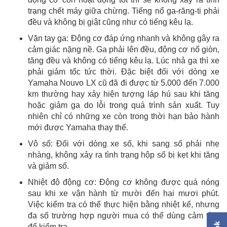
trạng chết máy giữa chừng. Tiếng nổ ga-răng-ti phải
đều và không bị giật cũng như có tiếng kêu lạ.
Vặn tay ga: Động cơ đáp ứng nhanh và không gây ra
cảm giác nặng nề. Ga phải lên đều, động cơ nổ giòn,
tăng đều và không có tiếng kêu lạ. Lúc nhả ga thì xe
phải giảm tốc tức thời. Đặc biệt đối với dòng xe
Yamaha Nouvo LX cũ đã đi được từ 5.000 đến 7.000
km thường hay xảy hiện tượng láp hú sau khi tăng
hoặc giảm ga do lỗi trong quá trình sản xuất. Tuy
nhiên chỉ có những xe còn trong thời hạn bảo hành
mới được Yamaha thay thế.
Vô số: Đối với dòng xe số, khi sang số phải nhẹ
nhàng, không xảy ra tình trạng hộp số bị kẹt khi tăng
và giảm số.
Nhiệt độ động cơ: Động cơ không được quá nóng
sau khi xe vận hành từ mười đến hai mươi phút.
Việc kiểm tra có thể thực hiện bằng nhiệt kế, nhưng
đa số trường hợp người mua có thể dùng cảm tính
để kiểm tra.