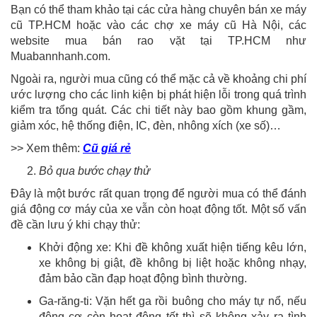
Bạn có thể tham khảo tại các cửa hàng chuyên bán xe máy
cũ TP.HCM hoặc vào các chợ xe máy cũ Hà Nội, các
website mua bán rao vặt tại TP.HCM như
Muabannhanh.com.
Ngoài ra, người mua cũng có thể mặc cả về khoảng chi phí
ước lượng cho các linh kiện bị phát hiện lỗi trong quá trình
kiểm tra tổng quát. Các chi tiết này bao gồm khung gầm,
giảm xóc, hệ thống điện, IC, đèn, nhông xích (xe số)…
>> Xem thêm:
Cũ giá rẻ
Bỏ qua bước chạy thử
Đây là một bước rất quan trọng để người mua có thể đánh
giá động cơ máy của xe vẫn còn hoạt động tốt. Một số vấn
đề cần lưu ý khi chạy thử:
Khởi động xe: Khi đề không xuất hiện tiếng kêu lớn,
xe không bị giật, đề không bị liệt hoặc không nhạy,
đảm bảo cần đạp hoạt động bình thường.
Ga-răng-ti: Vặn hết ga rồi buông cho máy tự nổ, nếu
động cơ còn hoạt động tốt thì sẽ không xảy ra tình