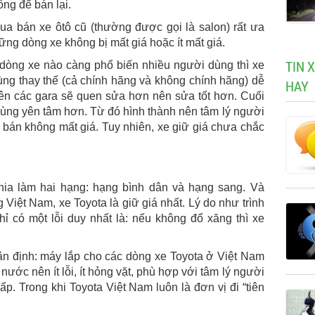
ông để bán lại.
a bán xe ôtô cũ (thường được gọi là salon) rất ưa
ững dòng xe không bị mất giá hoặc ít mất giá.
TIN 
 dòng xe nào càng phổ biến nhiều người dùng thì xe
tùng thay thế (cả chính hãng và không chính hãng) dễ
HAY
nên các gara sẽ quen sửa hơn nên sửa tốt hơn. Cuối
 dùng yên tâm hơn. Từ đó hình thành nên tâm lý người
 bán không mất giá. Tuy nhiên, xe giữ giá chưa chắc
ia làm hai hạng: hạng bình dân và hạng sang. Và
g Việt Nam, xe Toyota là giữ giá nhất. Lý do như trình
ỉ có một lỗi duy nhất là: nếu không đổ xăng thì xe
ận định: máy lắp cho các dòng xe Toyota ở Việt Nam
nước nên ít lỗi, ít hỏng vặt, phù hợp với tâm lý người
p. Trong khi Toyota Việt Nam luôn là đơn vị đi “tiên