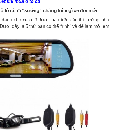
iết khi mua ô tô cũ
úp ô tô cũ đi "sướng" chẳng kém gì xe đời mới
i dành cho xe ô tô được bán trên các thị trường phụ
. Dưới đây là 5 thứ bạn có thể “rinh” về để làm mới em