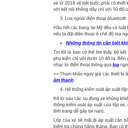
xe từ 2018 sẽ bắt buộc phải có thiết
với kết nối không dây chỉ với 50 đô-l
Loa ngoài điện thoại bluetooth
Hầu hết các bang tại Mỹ đều có luật 
nếu ta đặt điện thoại ở chế độ loa n
Những thông tin cần biết kh
Tin tốt là bạn có thể tìm thấy bộ k
phụ kiện chỉ với dưới 10 đô-la. Bên
nhạc từ điện thoại thông qua
loa
ngoà
>> Tham khảo ngay giá các thiết bị
âm thanh
Hệ thống kiểm soát áp suất lốp
Kể từ sau các vụ đụng xe khủng khiế
thống kiểm soát áp suất của lốp xe, 
tình trạng dễ gây tai nạn).
Lốp của xe sẽ mất đi áp suất cân b
kiểm tra chúng hằng tháng. Bạn có th