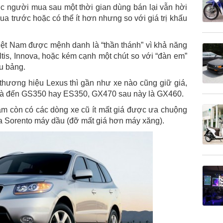
ục người mua sau một thời gian dùng bán lại vẫn hời
a trước hoặc có thể ít hơn nhưng so với giá trị khấu
iệt Nam được mệnh danh là “thần thánh” vì khả năng
Altis, Innova, hoặc kém cạnh một chút so với “đàn em”
u bảng.
hương hiệu Lexus thì gần như xe nào cũng giữ giá,
ếp là đến GS350 hay ES350, GX470 sau này là GX460.
Nam còn có các dòng xe cũ ít mất giá được ưa chuộng
 Sorento máy dầu (đỡ mất giá hơn máy xăng).