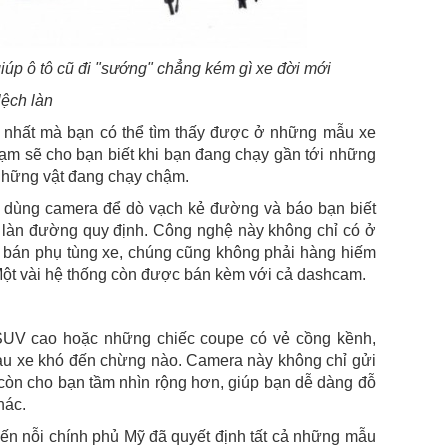
 giúp ô tô cũ đi "sướng" chẳng kém gì xe đời mới
ệch làn
ến nhất mà bạn có thể tìm thấy được ở những mẫu xe
ạm sẽ cho bạn biết khi bạn đang chạy gần tới những
những vật đang chạy chậm.
ẽ dùng camera để dò vạch kẻ đường và báo bạn biết
 làn đường quy định. Công nghệ này không chỉ có ở
g bán phụ tùng xe, chúng cũng không phải hàng hiếm
ột vài hệ thống còn được bán kèm với cả dashcam.
SUV cao hoặc những chiếc coupe có vẻ cồng kềnh,
sau xe khó đến chừng nào. Camera này không chỉ gửi
òn cho bạn tầm nhìn rộng hơn, giúp bạn dễ dàng đỗ
hác.
n nỗi chính phủ Mỹ đã quyết định tất cả những mẫu