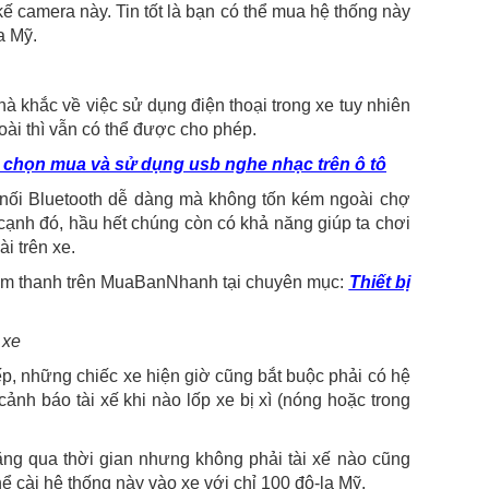
 kế camera này. Tin tốt là bạn có thể mua hệ thống này
a Mỹ.
hà khắc về việc sử dụng điện thoại trong xe tuy nhiên
goài thì vẫn có thể được cho phép.
i chọn mua và sử dụng usb nghe nhạc trên ô tô
ết nối Bluetooth dễ dàng mà không tốn kém ngoài chợ
 cạnh đó, hầu hết chúng còn có khả năng giúp ta chơi
i trên xe.
 âm thanh trên MuaBanNhanh tại chuyên mục:
Thiết bị
 xe
p, những chiếc xe hiện giờ cũng bắt buộc phải có hệ
cảnh báo tài xế khi nào lốp xe bị xì (nóng hoặc trong
ằng qua thời gian nhưng không phải tài xế nào cũng
ể cài hệ thống này vào xe với chỉ 100 đô-la Mỹ.