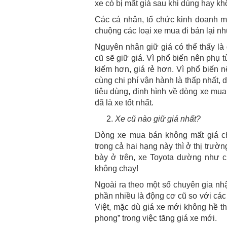
xe có bị mất giá sau khi dùng hay kh
Các cá nhân, tổ chức kinh doanh mu
chuộng các loại xe mua đi bán lại nh
Nguyên nhân giữ giá có thể thấy là
cũ sẽ giữ giá. Vì phổ biến nên phụ 
kiếm hơn, giá rẻ hơn. Vì phổ biến 
cùng chi phí vận hành là thấp nhất,
tiêu dùng, định hình về dòng xe mua
đã là xe tốt nhất.
Xe cũ nào giữ giá nhất?
Dòng xe mua bán không mất giá ch
trong cả hai hạng này thì ở thị trườn
bày ở trên, xe Toyota dường như ch
không chạy!
Ngoài ra theo một số chuyên gia nh
phần nhiều là động cơ cũ so với các 
Việt, mặc dù giá xe mới không hề thấ
phong” trong việc tăng giá xe mới.