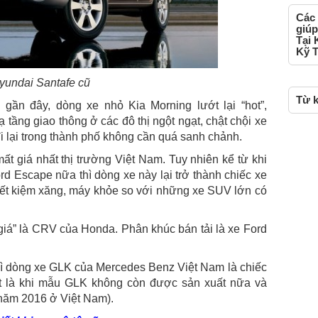
Các 
giúp
Tại 
Kỹ T
yundai Santafe cũ
Từ k
gần đây, dòng xe nhỏ Kia Morning lướt lại “hot”,
 tầng giao thông ở các đô thị ngột ngạt, chật chội xe
i lại trong thành phố không cần quá sanh chảnh.
t giá nhất thị trường Việt Nam. Tuy nhiên kể từ khi
d Escape nữa thì dòng xe này lại trở thành chiếc xe
tiết kiệm xăng, máy khỏe so với những xe SUV lớn có
giá” là CRV của Honda. Phân khúc bán tải là xe Ford
thì dòng xe GLK của Mercedes Benz Việt Nam là chiếc
ất là khi mẫu GLK không còn được sản xuất nữa và
năm 2016 ở Việt Nam).