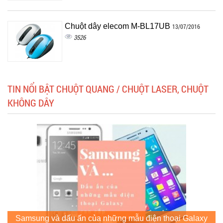
Chuột dây elecom M-BL17UB
13/07/2016
3526
TIN NỔI BẬT CHUỘT QUANG / CHUỘT LASER, CHUỘT
KHÔNG DÂY
Samsung và dấu ấn của những mẫu điện thoại Galaxy