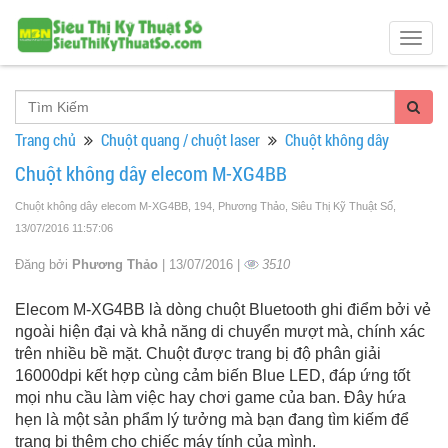
Togg
navig
Trang chủ
Chuột quang / chuột laser
Chuột không dây
Chuột không dây elecom M-XG4BB
Chuột không dây elecom M-XG4BB, 194, Phương Thảo, Siêu Thị Kỹ Thuật Số
,
13/07/2016 11:57:06
Đăng bởi
Phương Thảo
| 13/07/2016 |
3510
Elecom M-XG4BB là dòng chuột Bluetooth ghi điểm bởi vẻ
ngoài hiện đại và khả năng di chuyển mượt mà, chính xác
trên nhiều bề mặt. Chuột được trang bị độ phân giải
16000dpi kết hợp cùng cảm biến Blue LED, đáp ứng tốt
mọi nhu cầu làm việc hay chơi game của ban. Đây hứa
hẹn là một sản phẩm lý tưởng mà bạn đang tìm kiếm để
trang bị thêm cho chiếc máy tính của mình.