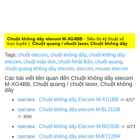
Chuột không dây elecom M-XG4BB
- Siêu thị kỹ thuật số
trực tuyến |
Chuột quang / chuột laser, Chuột không dây
Tags:
chuột elecom
,
chuột không dây
,
chuột không dây
elecom
,
chuột máy tính
,
chuột Nhật Bản
,
chuột quang
,
chuột quang không dây elecom
,
elecom
,
mouse elecom
Các bài viết liên quan đến Chuột không dây elecom
M-XG4BB, Chuột quang / chuột laser, Chuột không
dây
13/07/2016
Chuột không dây Elecom M-XG1BB
4157
13/07/2016
Chuột không dây elecom M-BL21DB
3056
13/07/2016
Chuột không dây Elecom M-Bl22DB
3273
13/07/2016
Chuột không dây elecom M-BT12BR