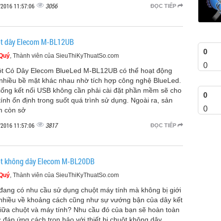
3056
/2016 11:57:06
ĐỌC TIẾP
t dây Elecom M-BL12UB
0
 Quý
, Thành viên của SieuThiKyThuatSo.com
0
t Có Dây Elecom BlueLed M-BL12UB có thể hoạt động
 nhiều bề mặt khác nhau nhờ tích hợp công nghệ BlueLed.
cổng kết nối USB không cần phải cài đặt phần mềm sẽ cho
0
tính ổn định trong suốt quá trình sử dụng. Ngoài ra, sản
0
 còn sở
3817
/2016 11:57:06
ĐỌC TIẾP
t không dây Elecom M-BL20DB
 Quý
, Thành viên của SieuThiKyThuatSo.com
đang có nhu cầu sử dụng chuột máy tính mà không bị giới
nhiều về khoảng cách cũng như sự vướng bận của dây kết
giữa chuột và máy tính? Nhu cầu đó của bạn sẽ hoàn toàn
 đáp ứng cách trọn hảo với thiết bị chuột không dây