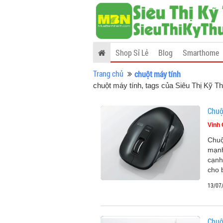
Shop Sỉ Lẻ
Blog
Smarthome
Trang chủ
chuột máy tính
chuột máy tính, tags của Siêu Thị Kỹ T
Chuộ
Vinh
Chuộ
mạnh
cạnh
cho 
13/07
Chuộ