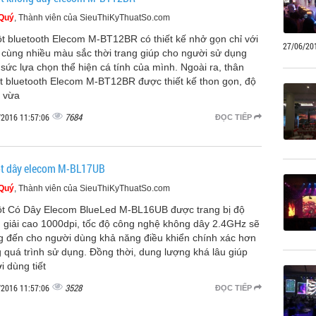
 Quý
, Thành viên của SieuThiKyThuatSo.com
t bluetooth Elecom M-BT12BR có thiết kế nhở gọn chỉ với
27/06/20
 cùng nhiều màu sắc thời trang giúp cho người sử dụng
 sức lựa chọn thể hiện cá tính của mình. Ngoài ra, thân
t bluetooth Elecom M-BT12BR được thiết kế thon gọn, độ
 vừa
7684
/2016 11:57:06
ĐỌC TIẾP
t dây elecom M-BL17UB
 Quý
, Thành viên của SieuThiKyThuatSo.com
t Có Dây Elecom BlueLed M-BL16UB được trang bị độ
 giải cao 1000dpi, tốc độ công nghệ không dây 2.4GHz sẽ
 đến cho người dùng khả năng điều khiển chính xác hơn
g quá trình sử dụng. Đồng thời, dung lượng khá lâu giúp
i dùng tiết
3528
/2016 11:57:06
ĐỌC TIẾP