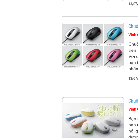
13/07
Chuộ
Vinh
Chuộ
trên
Với 
bạn 
phẩm
13/07
Chuộ
Vinh
Bạn 
hạn 
nối 
được