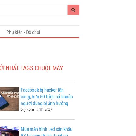
i
Phụ kiện - Đồ chơi
ỚI NHẤT TAGS CHUỘT MÁY
Facebook bị hacker tấn
công, hơn 50 triệu tài khoản
người dùng bị ảnh hưởng
2581
29/09/2018
Mua màn hình Led sân khấu
P3 tại siêu thị kỹ thuật số -