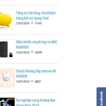
Tăng sự hài lòng của khách
hàng khi sử dụng Chat
11141
13/07/2016
Điều khiển chuột bay có MIC
KM800V
10193
13/07/2016
Chuột không dây elecom M-
IR06DR
9653
13/07/2016
Sự nghiệp cung hoàng đạo
Song Ngư 2016