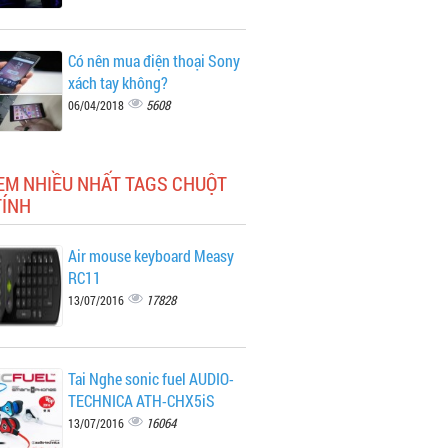
Có nên mua điện thoại Sony
xách tay không?
5608
06/04/2018
EM NHIỀU NHẤT TAGS CHUỘT
TÍNH
Air mouse keyboard Measy
RC11
17828
13/07/2016
Tai Nghe sonic fuel AUDIO-
TECHNICA ATH-CHX5iS
16064
13/07/2016