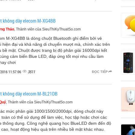
t không dây elecom M-XG4BB
ng Thảo
, Thành viên của SieuThiKyThuatSo.com
om M-XG4BB là dòng chuột Bluetooth ghi điểm bởi vẻ
i hiện đại và khả năng di chuyển mượt mà, chính xác trên
u bề mặt. Chuột được trang bị độ phân giải 16000dpi kết
cùng cảm biến Blue LED, đáp ứng tốt mọi nhu cầu làm
 hay chơi
3511
/2016 11:57:06
ĐỌC TIẾP
t không dây elecom M-BL21DB
 Quý
, Thành viên của SieuThiKyThuatSo.com
các mức phân giải 1000/1500/2000dpi, dòng chuột này
 toàn có thể sử dụng để làm việc, học tập hoặc chơi các
 thông dụng. Công nghệ quang học BlueLED đem đến độ
 cao, hoạt động hiệu quả trên nhiều bề mặt khác nhau.