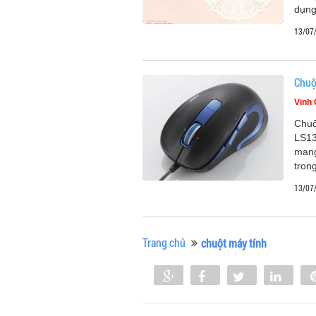
dụng
13/07
Chuộ
Vinh
Chuộ
LS13
mang
tron
13/07
Trang chủ
chuột máy tính
Share
Share
Tweet
Shar