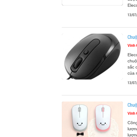
Ele
13/07
Chuộ
Vinh
Elec
chuộ
sắc 
của 
13/07
Chuộ
Vinh
Công
lượn
lượn