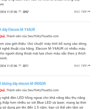
com
3892
/2016 11:57:06
ĐỌC TIẾP
t dây Elecom M-Y4AUR
 Quý
, Thành viên của SieuThiKyThuatSo.com
om vừa giới thiệu 'chú chuột' máy tính bổ sung vào dòng
t nghệ thuật của hãng. Elecom M-Y4AUR có nhiều màu
cho người dùng thoải mái lựa chọn màu sắc theo ý thích
mình.
3011
/2016 11:57:06
ĐỌC TIẾP
t không dây elecom M-IR06DR
 Quý
, Thành viên của SieuThiKyThuatSo.com
 nghệ đèn LED hồng ngoại cho khả năng tiêu thụ năng
g thấp hơn nhiều so với Blue LED và laser, mang lại thời
g sử dụng pin lên đến 1.5 năm, bạn có thể yên tâm sử