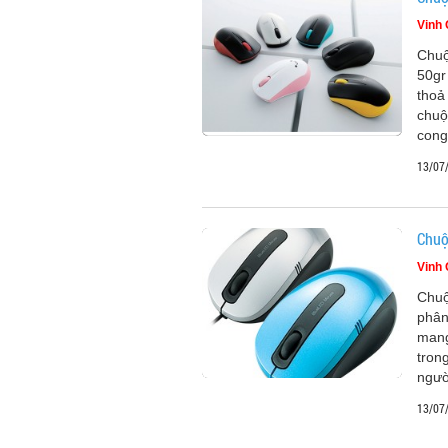
Vinh
Chuộ
50gr
thoả
chuộ
cong
13/07
Chuộ
Vinh
Chuộ
phân
mang
tron
ngườ
13/07