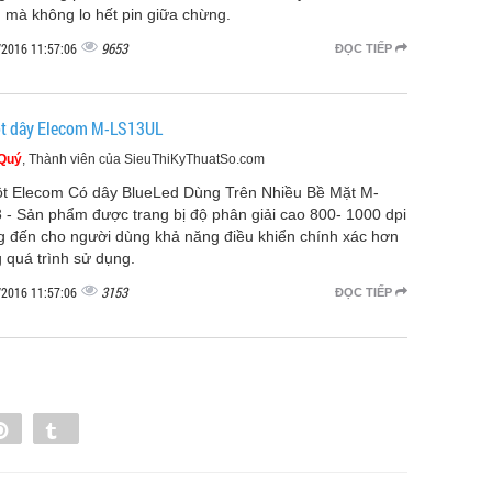
 mà không lo hết pin giữa chừng.
9653
/2016 11:57:06
ĐỌC TIẾP
t dây Elecom M-LS13UL
 Quý
, Thành viên của SieuThiKyThuatSo.com
t Elecom Có dây BlueLed Dùng Trên Nhiều Bề Mặt M-
 - Sản phẩm được trang bị độ phân giải cao 800- 1000 dpi
 đến cho người dùng khả năng điều khiển chính xác hơn
g quá trình sử dụng.
3153
/2016 11:57:06
ĐỌC TIẾP
e
Pin
Tumblr
0