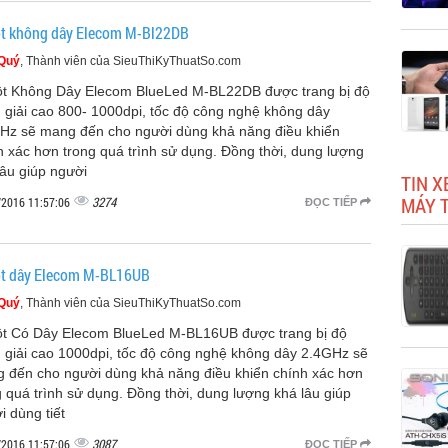
t không dây Elecom M-Bl22DB
 Quý
, Thành viên của SieuThiKyThuatSo.com
t Không Dây Elecom BlueLed M-BL22DB được trang bị độ
 giải cao 800- 1000dpi, tốc độ công nghệ không dây
Hz sẽ mang đến cho người dùng khả năng điều khiển
h xác hơn trong quá trình sử dụng. Đồng thời, dung lượng
lâu giúp người
TIN X
MÁY 
3274
/2016 11:57:06
ĐỌC TIẾP
t dây Elecom M-BL16UB
 Quý
, Thành viên của SieuThiKyThuatSo.com
t Có Dây Elecom BlueLed M-BL16UB được trang bị độ
 giải cao 1000dpi, tốc độ công nghệ không dây 2.4GHz sẽ
 đến cho người dùng khả năng điều khiển chính xác hơn
g quá trình sử dụng. Đồng thời, dung lượng khá lâu giúp
i dùng tiết
3087
/2016 11:57:06
ĐỌC TIẾP