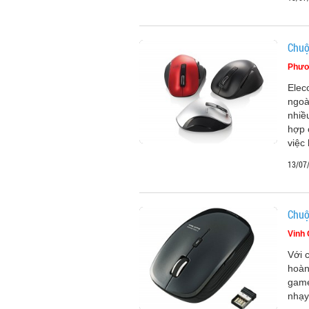
Chuộ
Phươ
Elec
ngoà
nhiề
hợp 
việc
13/07
Chuộ
Vinh
Với 
hoàn
game
nhạy