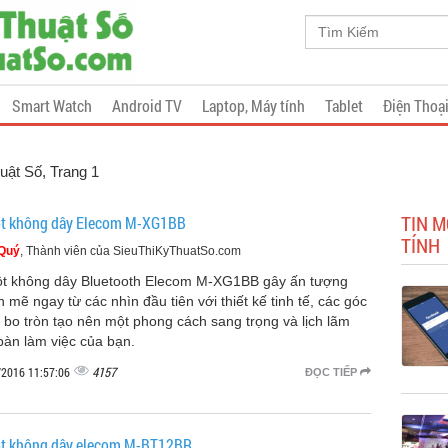
Smart Watch
Android TV
Laptop, Máy tính
Tablet
Điện Thoạ
huật Số
, Trang 1
TIN M
t không dây Elecom M-XG1BB
TÍNH
 Quý
, Thành viên của SieuThiKyThuatSo.com
t không dây Bluetooth Elecom M-XG1BB gây ấn tượng
 mẽ ngay từ các nhìn đầu tiên với thiết kế tinh tế, các góc
 bo tròn tạo nên một phong cách sang trọng và lịch lãm
bàn làm việc của bạn.
4157
/2016 11:57:06
ĐỌC TIẾP
t không dây elecom M-BT12BR