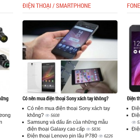
ĐIỆN THOẠI / SMARTPHONE
FON
những
Có nên mua điện thoại Sony xách tay không?
Điện t
Có nên mua điện thoại Sony xách tay
Điệ
trong
không?
Điệ
5608
n
Samsung và dấu ấn của những mẫu
5
điện thoại Galaxy cao cấp
Điệ
5836
Điện thoại Lenovo pin lâu P780
6226