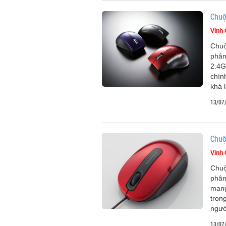
Chuộ
Vinh
Chuộ
phân
2.4G
chín
khá 
13/07
Chuộ
Vinh
Chuộ
phân
mang
tron
ngườ
13/07