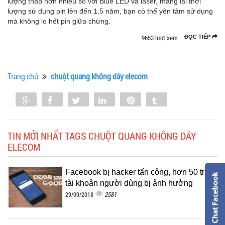
lượng thấp hơn nhiều so với Blue LED và laser, mang lại thời
lượng sử dụng pin lên đến 1.5 năm, bạn có thể yên tâm sử dụng
mà không lo hết pin giữa chừng.
9653 lượt xem
ĐỌC TIẾP
Trang chủ
chuột quang không dây elecom
Share
Share
Tweet
Share
Pin
Tumblr
0
TIN MỚI NHẤT TAGS CHUỘT QUANG KHÔNG DÂY
ELECOM
Facebook bị hacker tấn công, hơn 50 triệu
tài khoản người dùng bị ảnh hưởng
2581
29/09/2018