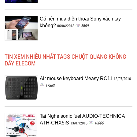
Có nên mua điện thoại Sony xách tay
không?
5609
06/04/2018
TIN XEM NHIỀU NHẤT TAGS CHUỘT QUANG KHÔNG
DÂY ELECOM
Air mouse keyboard Measy RC11
13/07/2016
17853
Tai Nghe sonic fuel AUDIO-TECHNICA
ATH-CHX5iS
16066
13/07/2016