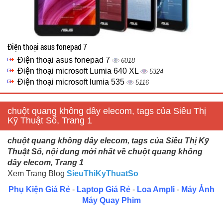
Điện thoại asus fonepad 7
Điện thoại asus fonepad 7
6018
Điện thoại microsoft Lumia 640 XL
5324
Điện thoại microsoft lumia 535
5116
chuột quang không dây elecom, tags của Siêu Thị
Kỹ Thuật Số, Trang 1
chuột quang không dây elecom, tags của Siêu Thị Kỹ
Thuật Số, nội dung mới nhất về chuột quang không
dây elecom, Trang 1
Xem Trang Blog
SieuThiKyThuatSo
Phụ Kiện Giá Rẻ
-
Laptop Giá Rẻ
-
Loa Ampli
-
Máy Ảnh
Máy Quay Phim