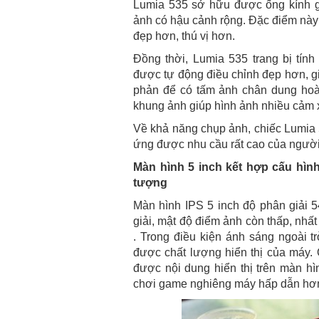
Lumia 535 sở hữu được ống kính g
ảnh có hậu cảnh rộng. Đặc điểm này
đẹp hơn, thú vị hơn.
Đồng thời, Lumia 535 trang bị tín
được tự động điều chỉnh đẹp hơn, g
phản để có tấm ảnh chân dung hoà
khung ảnh giúp hình ảnh nhiều cảm x
Về khả năng chụp ảnh, chiếc Lumia 
ứng được nhu cầu rất cao của người
Màn hình 5 inch kết hợp cấu hình 
tượng
Màn hình IPS 5 inch độ phân giải 
giải, mật độ điểm ảnh còn thấp, nhấ
. Trong điều kiện ánh sáng ngoài t
được chất lượng hiển thị của máy. 
được nội dung hiển thị trên màn h
chơi game nghiêng máy hấp dẫn hơ