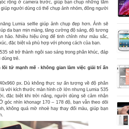
óc rộng ở camera trước, giúp bạn chụp những tấm
 giúp người dùng có thể chụp ảnh nhóm, đông người
h năng Lumia selfie giúp ảnh chụp đẹp hơn. Ảnh sẽ
iúp da bạn mịn màng, tăng cường độ sáng, độ tương
n hảo. Nhiều hiệu ứng để tinh chỉnh như màu sắc,
úc, đặc biệt và phù hợp với phong cách của bạn.
535 sẽ trở thành ngôi sao sáng trong phân khúc, đáp
 dùng trẻ.
lõi tứ mạnh mẽ - không gian làm việc giải trí ấn
540x960 px. Dù không thực sự ấn tượng về độ phân
t là với kích thước màn hình cỡ lớn nhưng Lumia 535
rời, đặc biệt khi trời nắng, người dùng sẽ cảm nhận
Ở góc nhìn khonagr 170 – 178 độ, bạn vẫn theo dõi
ình, không quá mờ nhoè hay thay đổi màu, giúp bạn
n.