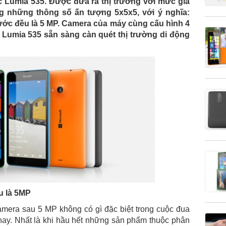
Lumia 535. Được đưa ra thị trường với mức giá
g những thông số ấn tượng 5x5x5, với ý nghĩa:
rước đều là 5 MP. Camera của máy cùng cấu hình 4
 Lumia 535 sẵn sàng càn quét thị trường di động
u là 5MP
amera sau 5 MP không có gì đặc biệt trong cuộc đua
ay. Nhất là khi hầu hết những sản phẩm thuộc phân