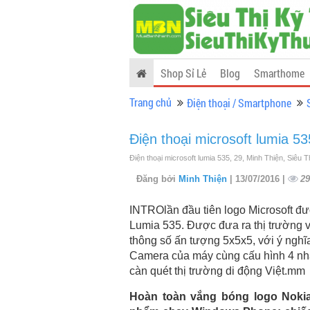
Shop Sỉ Lẻ
Blog
Smarthome
Trang chủ
Điện thoại / Smartphone
Điện thoại microsoft lumia 53
Điện thoại microsoft lumia 535, 29, Minh Thiện, Siêu 
Đăng bởi
Minh Thiện
| 13/07/2016 |
29
INTROlần đầu tiên logo Microsoft 
Lumia 535. Được đưa ra thị trường 
thông số ấn tượng 5x5x5, với ý nghĩ
Camera của máy cùng cấu hình 4 nh
càn quét thị trường di động Việt.mm
Hoàn toàn vắng bóng logo Nokia,