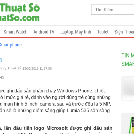
Smart Watch
Android TV
Laptop, Máy tính
Tablet
Điện Thoạ
Smartphone
TIN 
5
SMAR
Thị Kỹ Thuật Số
, 13/07/2016 11:57:06
49
được ghi dấu sản phẩm chạy Windows Phone: chiếc
với mức giá rẻ, đánh vào người dùng trẻ cùng những
a: màn hình 5 inch, camera sau và trước đều là 5 MP.
ân sẽ là những điểm sáng giúp Lumia 535 sẵn sàng
 lần đầu tiên logo Microsoft được ghi dấu sản