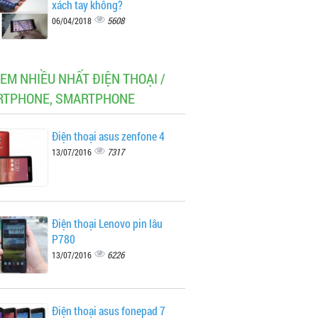
xách tay không?
5608
06/04/2018
XEM NHIỀU NHẤT ĐIỆN THOẠI /
TPHONE, SMARTPHONE
Điện thoại asus zenfone 4
7317
13/07/2016
Điện thoại Lenovo pin lâu
P780
6226
13/07/2016
Điện thoại asus fonepad 7