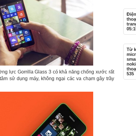
Điện
thoạ
tran
05:1
Từ k
micr
smar
noki
thoạ
ng lực Gorrilla Glass 3 có khả năng chống xước rất
535
tâm sử dụng máy, không ngại các va chạm gây trầy