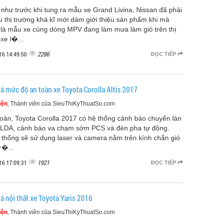
như trước khi tung ra mẫu xe Grand Livina, Nissan đã phải
u thị trường khá kĩ mới dám giới thiệu sản phẩm khi mà
 là mẫu xe cùng dòng MPV đang làm mưa làm gió trên thị
xe l�...
2286
16 14:49:50
ĐỌC TIẾP
á mức độ an toàn xe Toyota Corolla Altis 2017
iện
, Thành viên của SieuThiKyThuatSo.com
toàn, Toyota Corolla 2017 có hệ thống cảnh báo chuyển làn
LDA, cảnh báo va chạm sớm PCS và đèn pha tự động.
 thống sẽ sử dụng laser và camera nằm trên kính chắn gió
r�...
1921
16 17:09:31
ĐỌC TIẾP
á nội thất xe Toyota Yaris 2016
iện
, Thành viên của SieuThiKyThuatSo.com