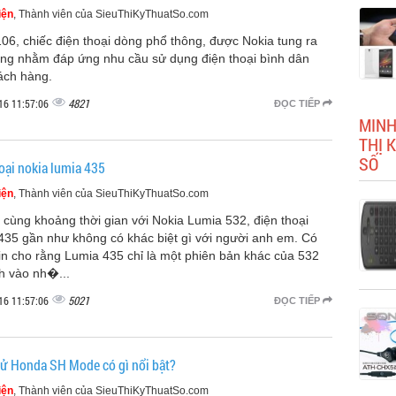
iện
, Thành viên của SieuThiKyThuatSo.com
06, chiếc điện thoại dòng phổ thông, được Nokia tung ra
ường nhằm đáp ứng nhu cầu sử dụng điện thoại bình dân
ách hàng.
4821
16 11:57:06
ĐỌC TIẾP
MINH
THỊ 
SỐ
oại nokia lumia 435
iện
, Thành viên của SieuThiKyThuatSo.com
 cùng khoảng thời gian với Nokia Lumia 532, điện thoại
435 gần như không có khác biệt gì với người anh em. Có
in cho rằng Lumia 435 chỉ là một phiên bản khác của 532
h vào nh�...
5021
16 11:57:06
ĐỌC TIẾP
hử Honda SH Mode có gì nổi bật?
iện
, Thành viên của SieuThiKyThuatSo.com