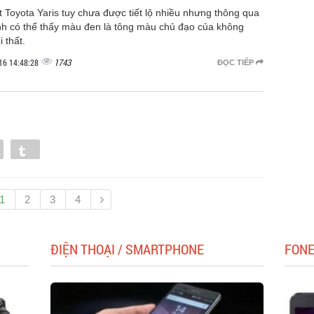
t Toyota Yaris tuy chưa được tiết lộ nhiều nhưng thông qua
nh có thể thấy màu đen là tông màu chủ đạo của không
i thất.
1743
16 14:48:28
ĐỌC TIẾP
Pin
Tumblr
1
2
3
4
ĐIỆN THOẠI / SMARTPHONE
FON