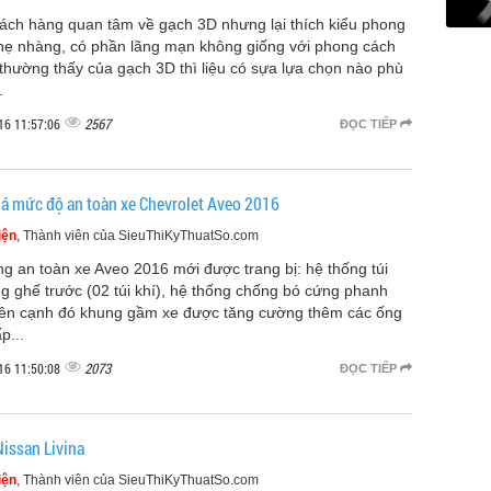
ách hàng quan tâm về gạch 3D nhưng lại thích kiểu phong
hẹ nhàng, có phần lãng mạn không giống với phong cách
thường thấy của gạch 3D thì liệu có sựa lựa chọn nào phù
.
2567
16 11:57:06
ĐỌC TIẾP
á mức độ an toàn xe Chevrolet Aveo 2016
iện
, Thành viên của SieuThiKyThuatSo.com
g an toàn xe Aveo 2016 mới được trang bị: hệ thống túi
g ghế trước (02 túi khí), hệ thống chống bó cứng phanh
ên cạnh đó khung gầm xe được tăng cường thêm các ống
p...
2073
16 11:50:08
ĐỌC TIẾP
Nissan Livina
iện
, Thành viên của SieuThiKyThuatSo.com