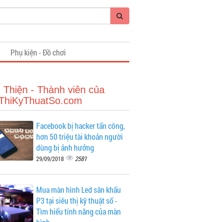
i
Phụ kiện - Đồ chơi
 Thiện - Thành viên của
ThiKyThuatSo.com
Facebook bị hacker tấn công,
hơn 50 triệu tài khoản người
dùng bị ảnh hưởng
2581
29/09/2018
Mua màn hình Led sân khấu
P3 tại siêu thị kỹ thuật số -
Tìm hiểu tính năng của màn