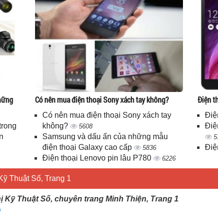
những
Có nên mua điện thoại Sony xách tay không?
Điện t
Có nên mua điện thoại Sony xách tay
Điệ
trong
không?
Điệ
5608
n
Samsung và dấu ấn của những mẫu
5
điện thoại Galaxy cao cấp
Điệ
5836
Điện thoại Lenovo pin lâu P780
6226
Kỹ Thuật Số, Trang 1
ị Kỹ Thuật Số, chuyên trang Minh Thiện, Trang 1
o