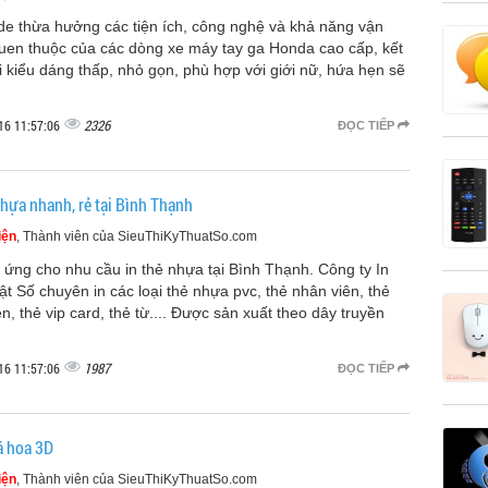
e thừa hưởng các tiện ích, công nghệ và khả năng vận
uen thuộc của các dòng xe máy tay ga Honda cao cấp, kết
 kiểu dáng thấp, nhỏ gọn, phù hợp với giới nữ, hứa hẹn sẽ
2326
16 11:57:06
ĐỌC TIẾP
nhựa nhanh, rẻ tại Bình Thạnh
iện
, Thành viên của SieuThiKyThuatSo.com
 ứng cho nhu cầu in thẻ nhựa tại Bình Thạnh. Công ty In
t Số chuyên in các loại thẻ nhựa pvc, thẻ nhân viên, thẻ
ên, thẻ vip card, thẻ từ.... Được sản xuất theo dây truyền
1987
16 11:57:06
ĐỌC TIẾP
á hoa 3D
iện
, Thành viên của SieuThiKyThuatSo.com