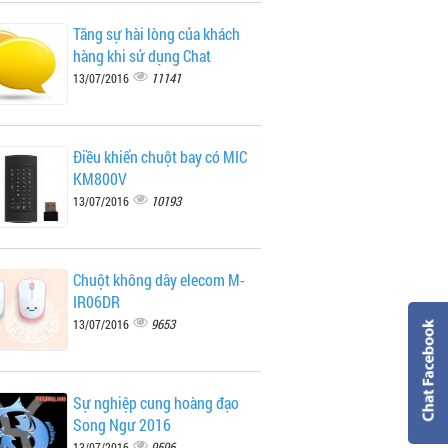
Tăng sự hài lòng của khách
hàng khi sử dụng Chat
11141
13/07/2016
Điều khiển chuột bay có MIC
KM800V
10193
13/07/2016
Chuột không dây elecom M-
IR06DR
9653
13/07/2016
Sự nghiệp cung hoàng đạo
Song Ngư 2016
9596
13/07/2016