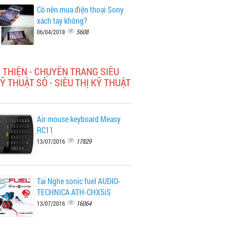
Có nên mua điện thoại Sony
xách tay không?
5608
06/04/2018
 THIỆN - CHUYÊN TRANG SIÊU
KỸ THUẬT SỐ - SIÊU THỊ KỸ THUẬT
Air mouse keyboard Measy
RC11
17829
13/07/2016
Tai Nghe sonic fuel AUDIO-
TECHNICA ATH-CHX5iS
16064
13/07/2016