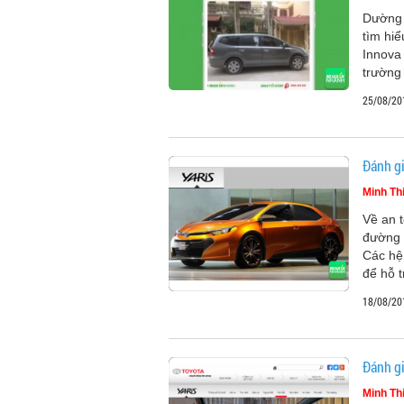
Dường 
tìm hiể
Innova
trường 
25/08/20
Đánh gi
Minh Th
Về an 
đường 
Các hệ
để hỗ t
18/08/20
Đánh gi
Minh Th