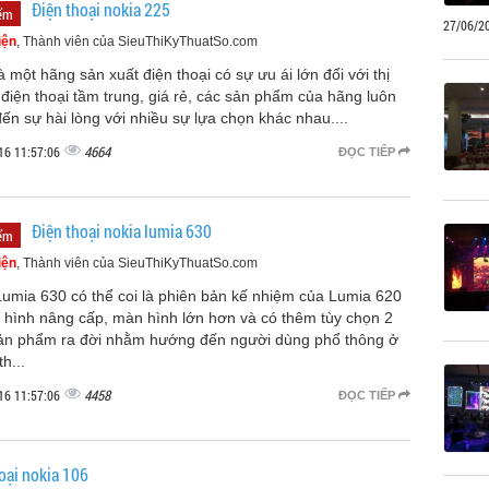
Điện thoại nokia 225
iểm
27/06/2
iện
, Thành viên của SieuThiKyThuatSo.com
à một hãng sản xuất điện thoại có sự ưu ái lớn đối với thị
điện thoại tầm trung, giá rẻ, các sản phẩm của hãng luôn
n sự hài lòng với nhiều sự lựa chọn khác nhau....
4664
16 11:57:06
ĐỌC TIẾP
Điện thoại nokia lumia 630
iểm
iện
, Thành viên của SieuThiKyThuatSo.com
Lumia 630 có thể coi là phiên bản kế nhiệm của Lumia 620
u hình nâng cấp, màn hình lớn hơn và có thêm tùy chọn 2
ản phẩm ra đời nhằm hướng đến người dùng phổ thông ở
h...
4458
16 11:57:06
ĐỌC TIẾP
oại nokia 106