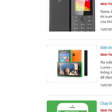
Minh Th
Nokia 1
thị tr
của kh
13/07/20
Điện th
Minh Th
Ra mắt
Lumia 
thông t
để đán
13/07/20
Chạy t
Minh Th