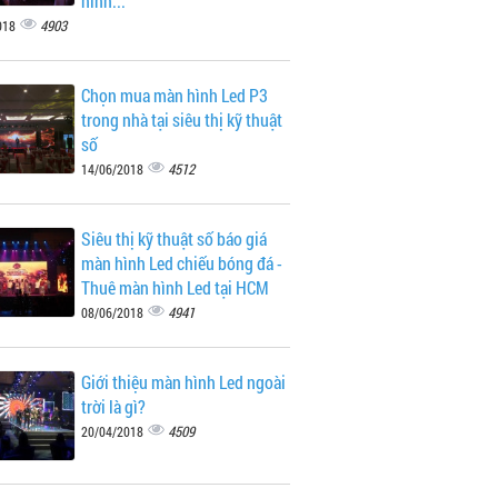
hình...
4903
018
Chọn mua màn hình Led P3
trong nhà tại siêu thị kỹ thuật
số
4512
14/06/2018
Siêu thị kỹ thuật số báo giá
màn hình Led chiếu bóng đá -
Thuê màn hình Led tại HCM
4941
08/06/2018
Giới thiệu màn hình Led ngoài
trời là gì?
4509
20/04/2018