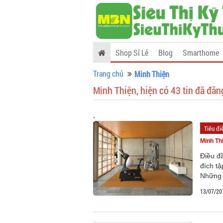
Shop Sỉ Lẻ
Blog
Smarthome
Trang chủ
Minh Thiện
Minh Thiện, hiện có 43 tin đã đăn
.
Tiêu đ
Minh Th
Điều đầ
đích tậ
Những 
13/07/20