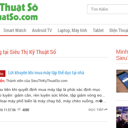
Smart Watch
Android TV
Laptop, Máy tính
Tablet
Điện Thoạ
g tại Siêu Thị Kỹ Thuật Số
Minh
Sieu
Lời khuyên khi mua máy tập thể dục tại nhà
iểm
iện
, Thành viên của SieuThiKyThuatSo.com
u tiên khi quyết định mua máy tập là phải xác định mục
p luyện: giảm cân, rèn luyện sức khỏe, tập giảm vòng eo...
loại máy phổ biến là máy chạy bộ, máy chèo xuồng, m�...
4086
16 11:57:06
ĐỌC TIẾP