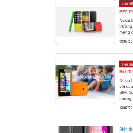
Tiêu đ
Minh Th
Nokia l
trường 
mang đế
13/07/20
Tiêu đ
Minh Th
Nokia 
với cấ
SIM. S
những t
13/07/20
Điện th