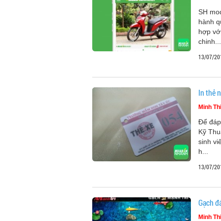
SH mod
hành q
hợp với
chinh...
13/07/20
In thẻ 
Minh Th
Để đáp
Kỹ Thuậ
sinh vi
h...
13/07/20
Gạch đ
Minh Th