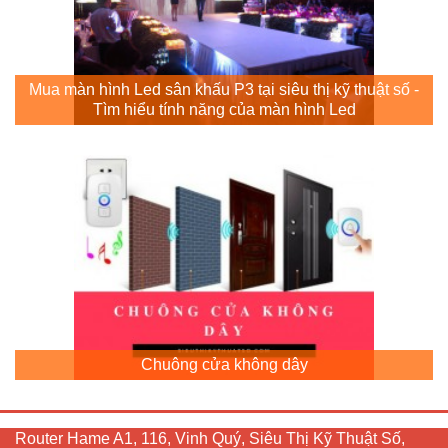
Mua màn hình Led sân khấu P3 tại siêu thị kỹ thuật số -
Tìm hiểu tính năng của màn hình Led
Chuông cửa không dây
Router Hame A1, 116, Vinh Quý, Siêu Thị Kỹ Thuật Số,