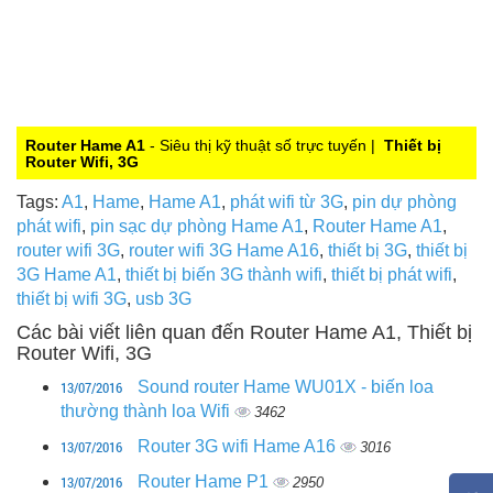
Router Hame A1
- Siêu thị kỹ thuật số trực tuyến |
Thiết bị
Router Wifi, 3G
Tags:
A1
,
Hame
,
Hame A1
,
phát wifi từ 3G
,
pin dự phòng
phát wifi
,
pin sạc dự phòng Hame A1
,
Router Hame A1
,
router wifi 3G
,
router wifi 3G Hame A16
,
thiết bị 3G
,
thiết bị
3G Hame A1
,
thiết bị biến 3G thành wifi
,
thiết bị phát wifi
,
thiết bị wifi 3G
,
usb 3G
Các bài viết liên quan đến Router Hame A1, Thiết bị
Router Wifi, 3G
13/07/2016
Sound router Hame WU01X - biến loa
thường thành loa Wifi
3462
13/07/2016
Router 3G wifi Hame A16
3016
13/07/2016
Router Hame P1
2950