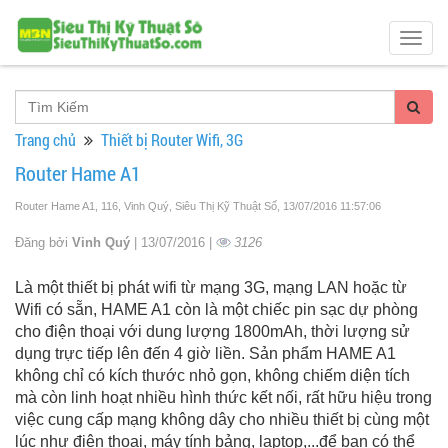
Togg
navig
Trang chủ
Thiết bị Router Wifi, 3G
Router Hame A1
Router Hame A1, 116, Vinh Quý, Siêu Thị Kỹ Thuật Số
, 13/07/2016 11:57:06
Đăng bởi
Vinh Quý
| 13/07/2016 |
3126
Là một thiết bị phát wifi từ mạng 3G, mạng LAN hoặc từ
Wifi có sẵn, HAME A1 còn là một chiếc pin sạc dự phòng
cho điện thoại với dung lượng 1800mAh, thời lượng sử
dụng trực tiếp lên đến 4 giờ liền. Sản phẩm HAME A1
không chỉ có kích thước nhỏ gọn, không chiếm diện tích
mà còn linh hoạt nhiều hình thức kết nối, rất hữu hiệu trong
việc cung cấp mạng không dây cho nhiều thiết bị cùng một
lúc như điện thoại, máy tính bảng, laptop,...để bạn có thể