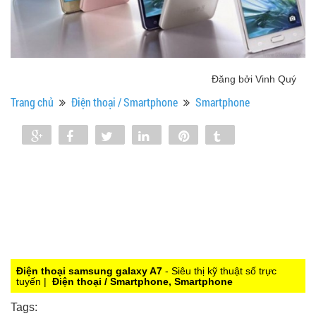
Đăng bởi Vinh Quý
Trang chủ
Điện thoại / Smartphone
Smartphone
Share
Share
Tweet
Share
Pin
Tumblr
0
Điện thoại samsung galaxy A7
- Siêu thị kỹ thuật số trực
tuyến |
Điện thoại / Smartphone, Smartphone
Tags: