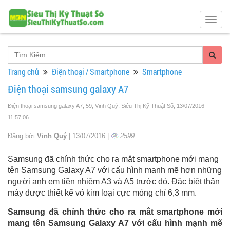
Togg
navig
Trang chủ
Điện thoại / Smartphone
Smartphone
Điện thoại samsung galaxy A7
Điện thoại samsung galaxy A7, 59, Vinh Quý, Siêu Thị Kỹ Thuật Số
, 13/07/2016
11:57:06
Đăng bởi
Vinh Quý
| 13/07/2016 |
2599
Samsung đã chính thức cho ra mắt smartphone mới mang
tên Samsung Galaxy A7 với cấu hình mạnh mẽ hơn những
người anh em tiền nhiệm A3 và A5 trước đó. Đặc biệt thân
máy được thiết kế vỏ kim loại cực mỏng chỉ 6,3 mm.
Samsung đã chính thức cho ra mắt smartphone mới
mang tên Samsung Galaxy A7 với cấu hình mạnh mẽ