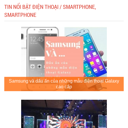
TIN NỔI BẬT ĐIỆN THOẠI / SMARTPHONE,
SMARTPHONE
Samsung và dấu ấn của những mẫu điện thoại Galaxy
cao cấp