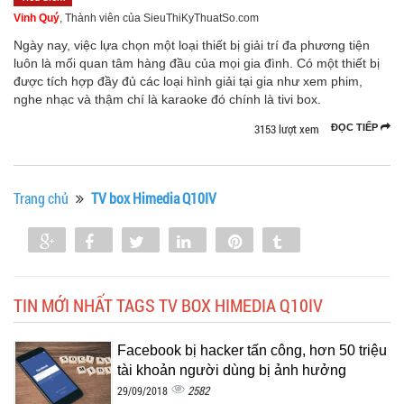
Vinh Quý
, Thành viên của SieuThiKyThuatSo.com
Ngày nay, việc lựa chọn một loại thiết bị giải trí đa phương tiện
luôn là mối quan tâm hàng đầu của mọi gia đình. Có một thiết bị
được tích hợp đầy đủ các loại hình giải tại gia như xem phim,
nghe nhạc và thậm chí là karaoke đó chính là tivi box.
3153 lượt xem
ĐỌC TIẾP
Trang chủ
TV box Himedia Q10IV
Share
Share
Tweet
Share
Pin
Tumblr
0
TIN MỚI NHẤT TAGS TV BOX HIMEDIA Q10IV
Facebook bị hacker tấn công, hơn 50 triệu
tài khoản người dùng bị ảnh hưởng
2582
29/09/2018