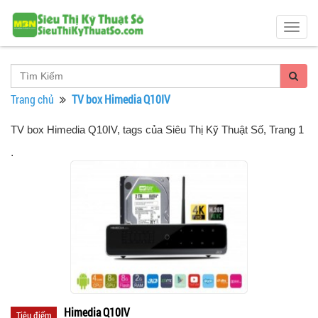
Togg
navig
Trang chủ
TV box Himedia Q10IV
TV box Himedia Q10IV, tags của Siêu Thị Kỹ Thuật Số
, Trang 1
.
Himedia Q10IV
Tiêu điểm