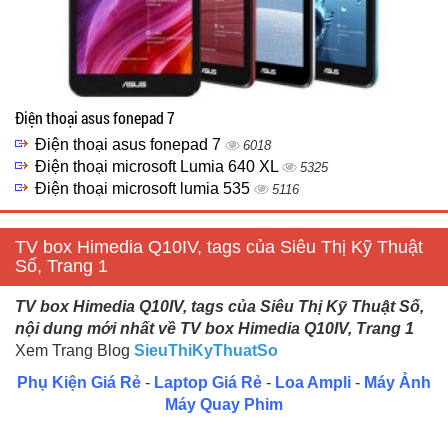
Điện thoại asus fonepad 7
Điện thoại asus fonepad 7
6018
Điện thoại microsoft Lumia 640 XL
5325
Điện thoại microsoft lumia 535
5116
TV box Himedia Q10IV, tags của Siêu Thị Kỹ Thuật
Số, Trang 1
TV box Himedia Q10IV, tags của Siêu Thị Kỹ Thuật Số,
nội dung mới nhất về TV box Himedia Q10IV, Trang 1
Xem Trang Blog
SieuThiKyThuatSo
Phụ Kiện Giá Rẻ
-
Laptop Giá Rẻ
-
Loa Ampli
-
Máy Ảnh
Máy Quay Phim