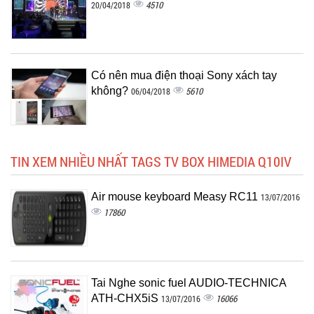
4510
20/04/2018
Có nên mua điện thoại Sony xách tay
không?
5610
06/04/2018
TIN XEM NHIỀU NHẤT TAGS TV BOX HIMEDIA Q10IV
Air mouse keyboard Measy RC11
13/07/2016
17860
Tai Nghe sonic fuel AUDIO-TECHNICA
ATH-CHX5iS
16066
13/07/2016