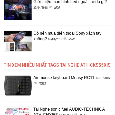
Giới thiệu màn hình Led ngoài trời là gì?
4509
20/04/2018
Có nên mua điện thoại Sony xách tay
không?
5608
06/04/2018
TIN XEM NHIỀU NHẤT TAGS TAI NGHE ATH-CKS55XIS
Air mouse keyboard Measy RC11
13/07/2016
17839
Tai Nghe sonic fuel AUDIO-TECHNICA
ATH-CHX5iS