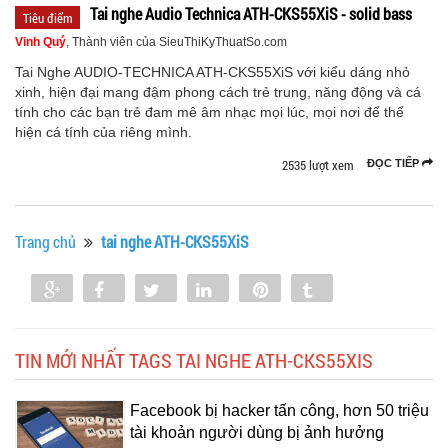
Tai nghe Audio Technica ATH-CKS55XiS - solid bass
Tiêu điểm
Vinh Quý
, Thành viên của SieuThiKyThuatSo.com
Tai Nghe AUDIO-TECHNICA ATH-CKS55XiS với kiểu dáng nhỏ
xinh, hiện đại mang đậm phong cách trẻ trung, năng động và cá
tính cho các bạn trẻ đam mê âm nhạc mọi lúc, mọi nơi để thể
hiện cá tính của riêng mình.
2535 lượt xem
ĐỌC TIẾP
Trang chủ
tai nghe ATH-CKS55XiS
Share
Share
Tweet
Share
Pin
Tumblr
0
TIN MỚI NHẤT TAGS TAI NGHE ATH-CKS55XIS
Facebook bị hacker tấn công, hơn 50 triệu
tài khoản người dùng bị ảnh hưởng