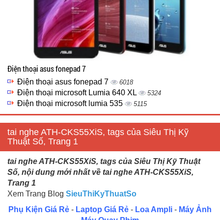
Điện thoại asus fonepad 7
Điện thoại asus fonepad 7
6018
Điện thoại microsoft Lumia 640 XL
5324
Điện thoại microsoft lumia 535
5115
tai nghe ATH-CKS55XiS, tags của Siêu Thị Kỹ
Thuật Số, Trang 1
tai nghe ATH-CKS55XiS, tags của Siêu Thị Kỹ Thuật
Số, nội dung mới nhất về tai nghe ATH-CKS55XiS,
Trang 1
Xem Trang Blog
SieuThiKyThuatSo
Phụ Kiện Giá Rẻ
-
Laptop Giá Rẻ
-
Loa Ampli
-
Máy Ảnh