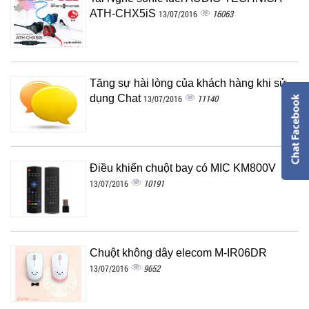
ATH-CHX5iS
16063
13/07/2016
Tăng sự hài lòng của khách hàng khi sử
dụng Chat
11140
13/07/2016
Điều khiển chuột bay có MIC KM800V
10191
13/07/2016
Chuột không dây elecom M-IR06DR
9652
13/07/2016