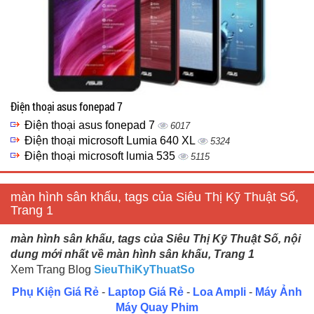
Điện thoại asus fonepad 7
Điện thoại asus fonepad 7
6017
Điện thoại microsoft Lumia 640 XL
5324
Điện thoại microsoft lumia 535
5115
màn hình sân khấu, tags của Siêu Thị Kỹ Thuật Số,
Trang 1
màn hình sân khấu, tags của Siêu Thị Kỹ Thuật Số, nội
dung mới nhất về màn hình sân khấu, Trang 1
Xem Trang Blog
SieuThiKyThuatSo
Phụ Kiện Giá Rẻ
-
Laptop Giá Rẻ
-
Loa Ampli
-
Máy Ảnh
Máy Quay Phim