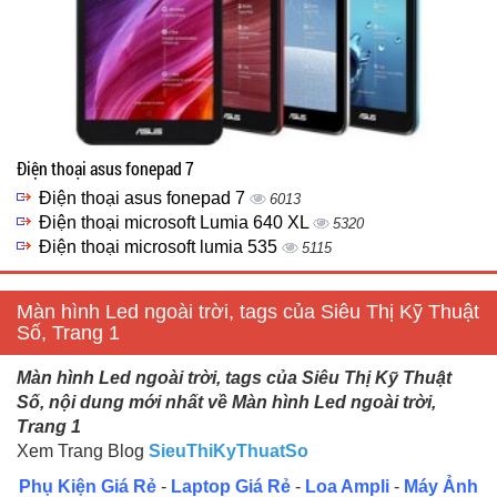
Điện thoại asus fonepad 7
Điện thoại asus fonepad 7
6013
Điện thoại microsoft Lumia 640 XL
5320
Điện thoại microsoft lumia 535
5115
Màn hình Led ngoài trời, tags của Siêu Thị Kỹ Thuật
Số, Trang 1
Màn hình Led ngoài trời, tags của Siêu Thị Kỹ Thuật
Số, nội dung mới nhất về Màn hình Led ngoài trời,
Trang 1
Xem Trang Blog
SieuThiKyThuatSo
Phụ Kiện Giá Rẻ
-
Laptop Giá Rẻ
-
Loa Ampli
-
Máy Ảnh