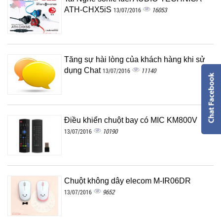
ATH-CHX5iS
16053
13/07/2016
Tăng sự hài lòng của khách hàng khi sử
dụng Chat
11140
13/07/2016
Điều khiển chuột bay có MIC KM800V
10190
13/07/2016
Chuột không dây elecom M-IR06DR
9652
13/07/2016