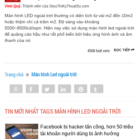
Vinh Quý
, Thành viên của SieuThiKyThuatSo.com
Màn hình LED ngoài trời thường có diện tích từ vài m2 đến 10m2
hoặc thậm chí cả trăm m2. Độ sáng vào khoảng
5500~8500cd/sqm. Hiện nay việc sử dụng màn hinh led ngoài trời
để quảng cáo hầu như rất phổ biến bởi hiệu ứng hình ảnh và âm
thanh của nó
4508 lượt xem
ĐỌC TIẾP
Trang chủ
Màn hình Led ngoài trời
Share
Share
Tweet
Share
Pin
Tumblr
0
TIN MỚI NHẤT TAGS MÀN HÌNH LED NGOÀI TRỜI
Facebook bị hacker tấn công, hơn 50 triệu
tài khoản người dùng bị ảnh hưởng