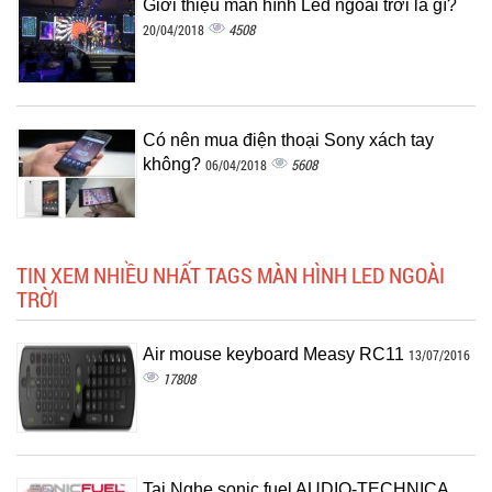
Giới thiệu màn hình Led ngoài trời là gì?
4508
20/04/2018
Có nên mua điện thoại Sony xách tay
không?
5608
06/04/2018
TIN XEM NHIỀU NHẤT TAGS MÀN HÌNH LED NGOÀI
TRỜI
Air mouse keyboard Measy RC11
13/07/2016
17808
Tai Nghe sonic fuel AUDIO-TECHNICA