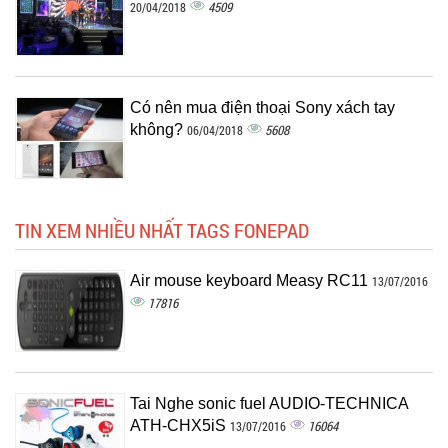
4509
20/04/2018
Có nên mua điện thoại Sony xách tay
không?
5608
06/04/2018
TIN XEM NHIỀU NHẤT TAGS FONEPAD
Air mouse keyboard Measy RC11
13/07/2016
17816
Tai Nghe sonic fuel AUDIO-TECHNICA
ATH-CHX5iS
16064
13/07/2016