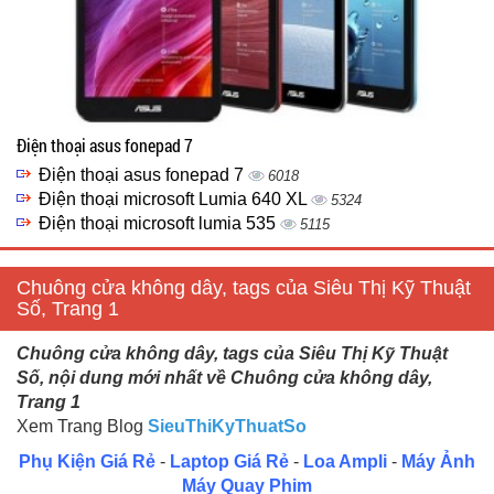
Điện thoại asus fonepad 7
Điện thoại asus fonepad 7
6018
Điện thoại microsoft Lumia 640 XL
5324
Điện thoại microsoft lumia 535
5115
Chuông cửa không dây, tags của Siêu Thị Kỹ Thuật
Số, Trang 1
Chuông cửa không dây, tags của Siêu Thị Kỹ Thuật
Số, nội dung mới nhất về Chuông cửa không dây,
Trang 1
Xem Trang Blog
SieuThiKyThuatSo
Phụ Kiện Giá Rẻ
-
Laptop Giá Rẻ
-
Loa Ampli
-
Máy Ảnh
Máy Quay Phim