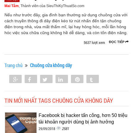
Mai Tâm
, Thành viên của SieuThiKyThuatSo.com
Nếu như trước đây, gia đình bạn thường sử dụng chuông cửa với
cách truyền thông đi dây điện kéo từ nút nhấn đến tận chuông
điện trong nhà, vừa mất thẩm mĩ, lại hay hỏng hóc, mỗi lần hỏng
hóc việc sửa chữa cũng không hề dễ dàng, và còn tốn điện năng.
5637 lượt xem
ĐỌC TIẾP
Trang chủ
Chuông cửa không dây
Share
Share
Tweet
Share
Pin
Tumblr
0
TIN MỚI NHẤT TAGS CHUÔNG CỬA KHÔNG DÂY
Facebook bị hacker tấn công, hơn 50 triệu
tài khoản người dùng bị ảnh hưởng
2581
29/09/2018