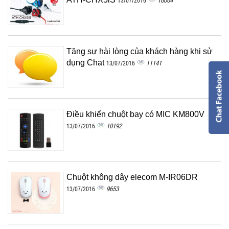
16064
13/07/2016
Tăng sự hài lòng của khách hàng khi sử
dụng Chat
11141
13/07/2016
Điều khiển chuột bay có MIC KM800V
10192
13/07/2016
Chuột không dây elecom M-IR06DR
9653
13/07/2016