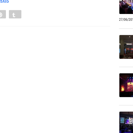
55XiS
e
Pin
Tumblr
27/06/20
0