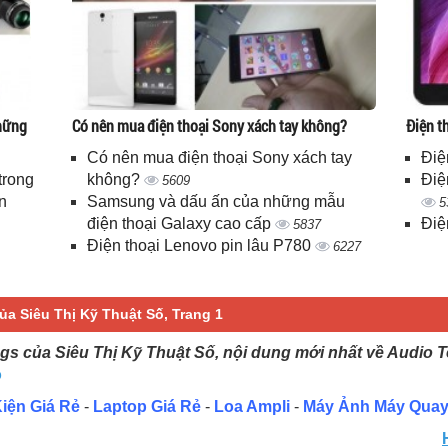
những
Có nên mua điện thoại Sony xách tay không?
Điện t
Có nên mua điện thoại Sony xách tay
Điệ
trong
không?
Điệ
5609
n
Samsung và dấu ấn của những mẫu
5
điện thoại Galaxy cao cấp
Điệ
5837
Điện thoại Lenovo pin lâu P780
6227
a Siêu Thị Kỹ Thuật Số, Trang 1
s của Siêu Thị Kỹ Thuật Số, nội dung mới nhất về Audio 
o
iện Giá Rẻ
-
Laptop Giá Rẻ
-
Loa Ampli
-
Máy Ảnh Máy Quay