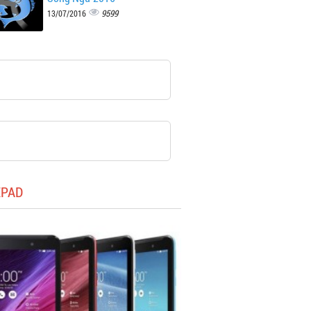
9599
13/07/2016
EPAD