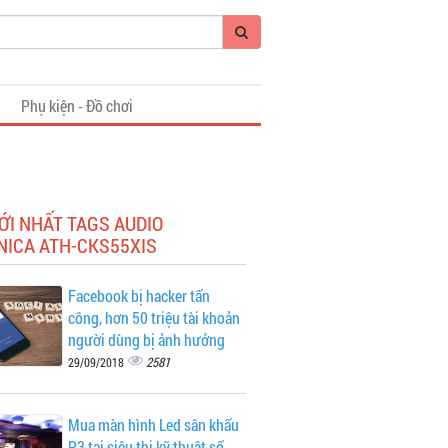
i
Phụ kiện - Đồ chơi
ỚI NHẤT TAGS AUDIO
NICA ATH-CKS55XIS
Facebook bị hacker tấn
công, hơn 50 triệu tài khoản
người dùng bị ảnh hưởng
2581
29/09/2018
Mua màn hình Led sân khấu
P3 tại siêu thị kỹ thuật số -