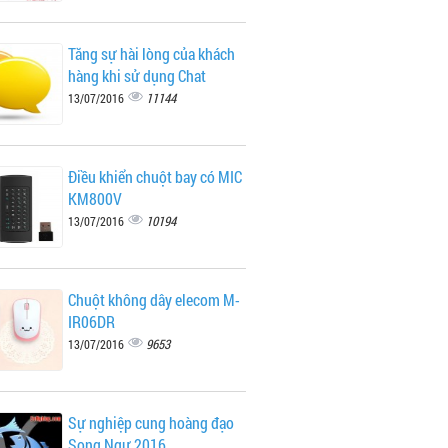
Tăng sự hài lòng của khách
hàng khi sử dụng Chat
11144
13/07/2016
Điều khiển chuột bay có MIC
KM800V
10194
13/07/2016
Chuột không dây elecom M-
IR06DR
9653
13/07/2016
Sự nghiệp cung hoàng đạo
Song Ngư 2016