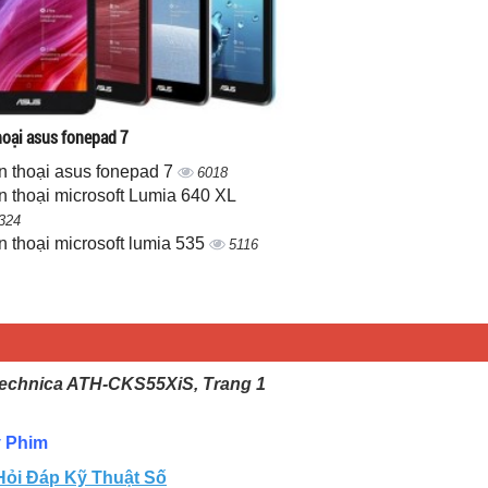
hoại asus fonepad 7
n thoại asus fonepad 7
6018
n thoại microsoft Lumia 640 XL
324
n thoại microsoft lumia 535
5116
Technica ATH-CKS55XiS, Trang 1
 Phim
Hỏi Đáp Kỹ Thuật Số