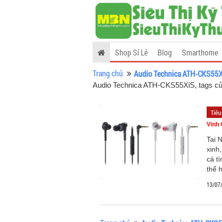
Shop Sỉ Lẻ
Blog
Smarthome
Trang chủ
Audio Technica ATH-CKS55
Audio Technica ATH-CKS55XiS, tags củ
Tiêu
Vinh
Tai 
xinh
cá t
thể 
13/07