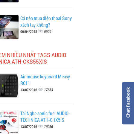
Có nên mua điện thoại Sony
xách tay không?
5609
06/04/2018
EM NHIỀU NHẤT TAGS AUDIO
NICA ATH-CKS55XIS
Air mouse keyboard Measy
RC11
17853
13/07/2016
Tai Nghe sonic fuel AUDIO-
TECHNICA ATH-CHX5iS
16066
13/07/2016