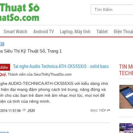
Smart Watch
Android TV
Laptop, Máy tính
Tablet
Điện Thoạ
XiS
a Siêu Thị Kỹ Thuật Số
, Trang 1
TIN M
Tai nghe Audio Technica ATH-CKS55XiS - solid bass
 điểm
TECH
 Quý
, Thành viên của SieuThiKyThuatSo.com
Nghe AUDIO-TECHNICA ATH-CKS55XiS với kiểu dáng nhỏ
, hiện đại mang đậm phong cách trẻ trung, năng động và
ính cho các bạn trẻ đam mê âm nhạc mọi lúc, mọi nơi để
hiện cá tính của riêng mình.
2535
/2016 11:57:06
ĐỌC TIẾP