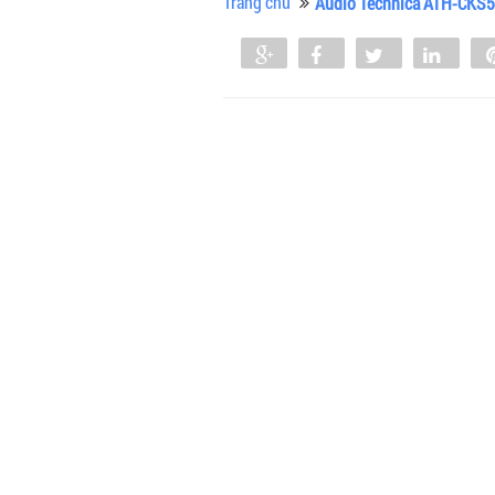
Trang chủ
Audio Technica ATH-CKS
Share
Share
Tweet
Shar