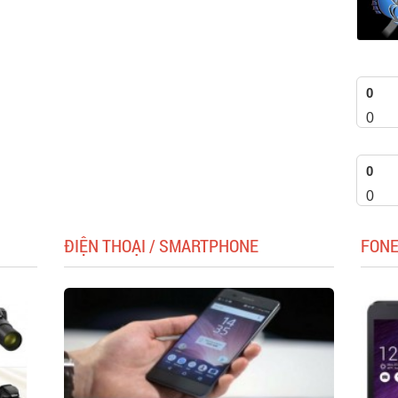
0
0
0
0
ĐIỆN THOẠI / SMARTPHONE
FON