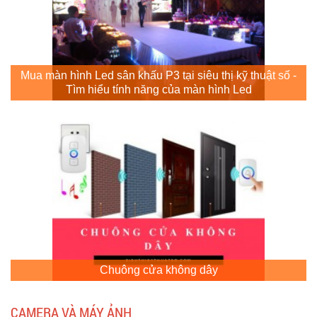
Mua màn hình Led sân khấu P3 tại siêu thị kỹ thuật số -
Tìm hiểu tính năng của màn hình Led
Chuông cửa không dây
CAMERA VÀ MÁY ẢNH