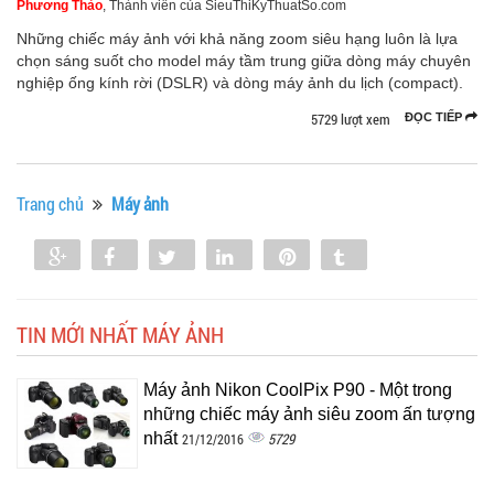
Phương Thảo
, Thành viên của SieuThiKyThuatSo.com
Những chiếc máy ảnh với khả năng zoom siêu hạng luôn là lựa
chọn sáng suốt cho model máy tầm trung giữa dòng máy chuyên
nghiệp ống kính rời (DSLR) và dòng máy ảnh du lịch (compact).
5729 lượt xem
ĐỌC TIẾP
Trang chủ
Máy ảnh
Share
Share
Tweet
Share
Pin
Tumblr
0
TIN MỚI NHẤT MÁY ẢNH
Máy ảnh Nikon CoolPix P90 - Một trong
những chiếc máy ảnh siêu zoom ấn tượng
nhất
5729
21/12/2016