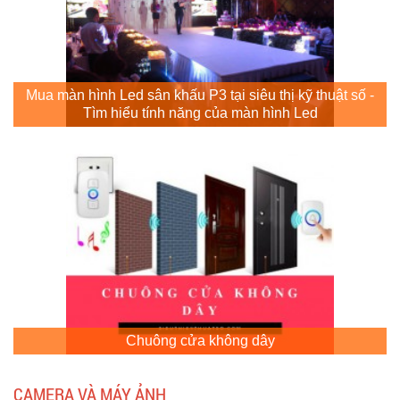
Mua màn hình Led sân khấu P3 tại siêu thị kỹ thuật số -
Tìm hiểu tính năng của màn hình Led
Chuông cửa không dây
CAMERA VÀ MÁY ẢNH