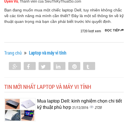
Uyên Vũ
, Thành viên của SieuThiKyThuatSo.com
Bạn đang muốn mua một chiếc laptop Dell, tuy nhiên không chắc
về các tính năng mà mình cần thiết? Đây là một số thông tin về kỹ
thuật quan trọng mà bạn cần phải biết trước khi quyết định.
2720 lượt xem
ĐỌC TIẾP
Trang chủ
Laptop và máy vi tính
Share
Share
Tweet
Share
Pin
Tumblr
0
TIN MỚI NHẤT LAPTOP VÀ MÁY VI TÍNH
Mua laptop Dell: kinh nghiệm chọn chi tiết
kỹ thuật phù hợp
2720
21/12/2016